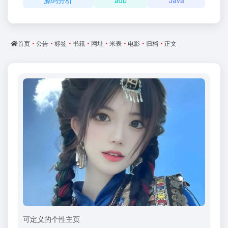
源码分析
adb
Java
首页
•
公告
•
标签
•
书籍
•
网址
•
米表
•
电影
•
归档
•
正文
可定义的个性主页