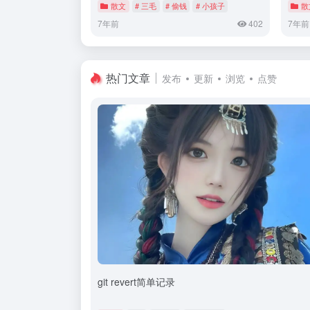
散文
# 三毛
# 偷钱
# 小孩子
散
7年前
402
7年前
热门文章
发布
更新
浏览
点赞
git revert简单记录