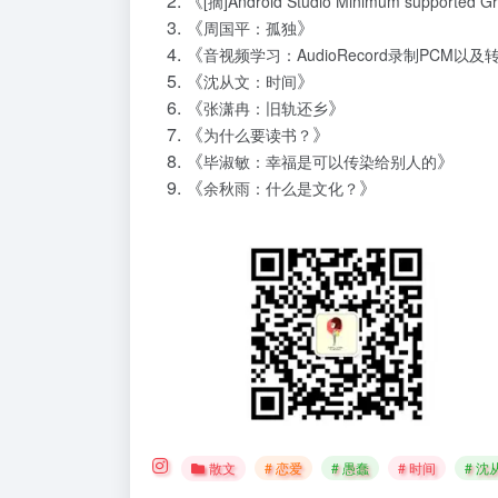
《
[摘]Android Studio Minimum supported Gradl
《
》
周国平：孤独
《
音视频学习：AudioRecord录制PCM以及
《
》
沈从文：时间
《
》
张潇冉：旧轨还乡
《
》
为什么要读书？
《
》
毕淑敏：幸福是可以传染给别人的
《
》
余秋雨：什么是文化？
散文
# 恋爱
# 愚蠢
# 时间
# 沈