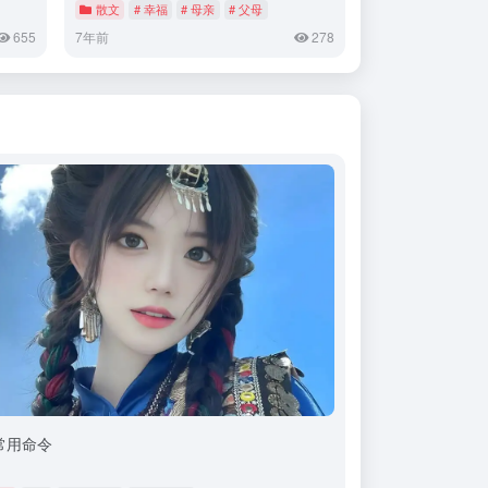
散文
# 幸福
# 母亲
# 父母
655
7年前
278
t常用命令