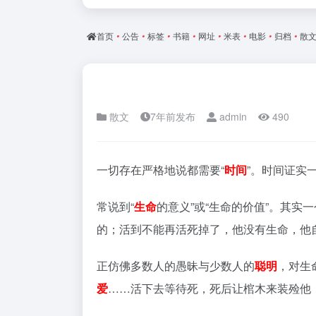
首页
•
公告
•
标签
•
书籍
•
网址
•
米表
•
电影
•
归档
•
散
散文
7年前发布
admin
490
一切存在严格地说都需要“
时间
”。时间证实
常说到“
生命
的意义”或“生命的价值”。其
的；活到不能再活死掉了，他没有生命，他
正仿佛多数人的愚昧与少数人的
聪明
，对生
爱
……活下去等待死，死后让棺木来装殓他