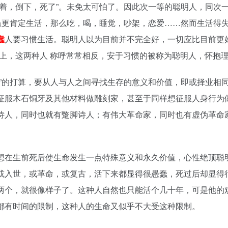
活着，倒下，死了”。未免太可怕了。因此次一等的聪明人，同次
。虽更肯定生活，那么吃，喝，睡觉，吵架，恋爱……然而生活得
蠢
人要习惯生活。聪明人以为目前并不完全好，一切应比目前更
上，这两种人 称呼常常相反，安于习惯的被称为聪明人，怀抱理
头”的打算，要从人与人之间寻找生存的意义和价值，即或择业相
征服木石铜牙及其他材料做雕刻家，甚至于同样想征服人身行为
诗人，同时也就有蹩脚诗人；有伟大革命家，同时也有虚伪革命
想在生前死后使生命发生一点特殊意义和永久价值，心性绝顶聪
或入世，或革命，或复古，活下来都显得很愚蠢，死过后却显得
两个，就很像样子了。这种人自然也只能活个几十年，可是他的
都有时间的限制，这种人的生命又似乎不大受这种限制。