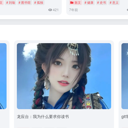
文
# 刘瑜
# 图书馆
# 孤独
散文
# 健康
# 史书
# 意义
421
7年前
龙应台：我为什么要求你读书
gi