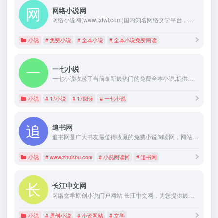
网络小说网
网络小说网(www.txtwl.com)国内知名网络文学平台，书城拥有海量完结全本小说，每日更新言情、都市、耽美、穿越、官场、重生、玄幻、女尊等小说的连载最新章节，定期发布阅读小说排行榜单，全站阅读无弹窗广告，全本小说免费阅读，最好看的小说尽在网络小说网。
小说
# 免费小说
# 全本小说
# 全本小说免费阅读
一七小说
一七小说收录了当前最新最热门的免费全本小说,提供高质量无错章无错字无弹窗免费在线阅读,是广大网络小说爱好者最值得收藏的网络小说阅读网!
小说
# 17小说
# 17阅读
# 一七小说
追书网
追书网是广大书友最值得收藏的免费小说阅读网，网站收录了当前最火热的免费小说，免费提供高质量的小说最新章节，是广大免费小说爱好者必备的小说阅读网。
小说
# www.zhuishu.com
# 小说阅读网
# 追书网
长江中文网
网络文学原创小说门户网站-长江中文网，为您提供最新热门好看的言情、穿越、玄幻、都市、仙侠、网游、修真及各类小说在线阅读。看小说，精彩小说，尽在长江中文网。
小说
# 原创小说
# 小说网站
# 文学