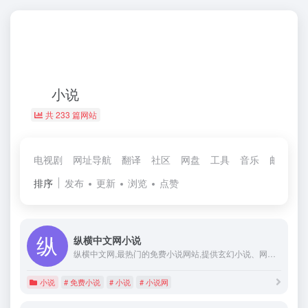
小说
共 233 篇网站
电视剧
网址导航
翻译
社区
网盘
工具
音乐
邮箱
排序
发布
更新
浏览
点赞
纵横中文网小说
纵横中文网,最热门的免费小说网站,提供玄幻小说、网游小说、言情小说、穿越小说、都市小说等免费小说在线阅读与下载。大神作品齐聚纵横,最新章节每日更新。
小说
# 免费小说
# 小说
# 小说网