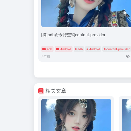
[摘]adb命令行查询content-provider
adb
Android
# adb
# Android
# content-provider
7年前
相关文章