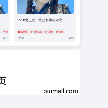
Kotlin之进程、线程和协程对比
d
# 参考音
Kotlin
# Android
# Kotlin
# 协程
7
7天前
6