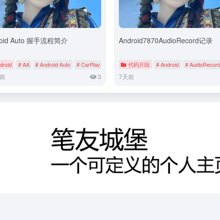
roid Auto 握手流程简介
Android7870AudioRecord记录
droid
# AA
# Android Auto
# CarPlay
代码片段
# Android
# AudioRecor
前
3
7天前