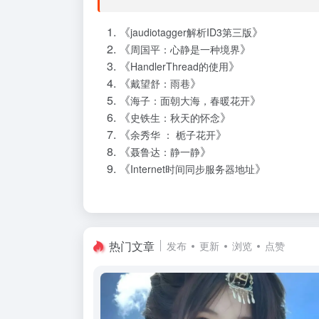
《
》
jaudiotagger解析ID3第三版
《
》
周国平：心静是一种境界
《
》
HandlerThread的使用
《
》
戴望舒：雨巷
《
》
海子：面朝大海，春暖花开
《
》
史铁生：秋天的怀念
《
》
余秀华 ： 栀子花开
《
》
聂鲁达：静一静
《
》
Internet时间同步服务器地址
热门文章
发布
更新
浏览
点赞