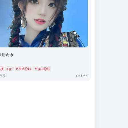
t常用命令
Git
# git
# 极客导航
# 读书导航
月前
1.6K