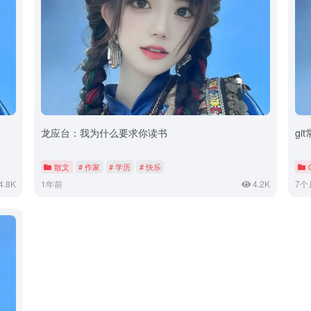
龙应台：我为什么要求你读书
gi
散文
# 作家
# 学历
# 快乐
4.8K
1年前
4.2K
7个