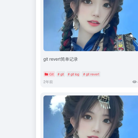
git revert简单记录
Git
# git
# git log
# git revert
2年前