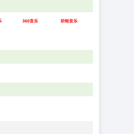
乐
360音乐
听蛙音乐