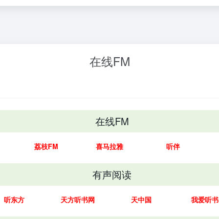
文
在线FM
在线FM
荔枝FM
喜马拉雅
听伴
有声阅读
听东方
天方听书网
天中国
我爱听书