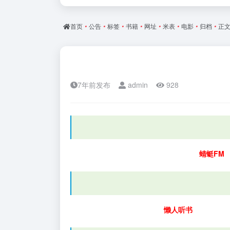
首页
•
公告
•
标签
•
书籍
•
网址
•
米表
•
电影
•
归档
•
正
7年前发布
admin
928
蜻蜓FM
懒人听书