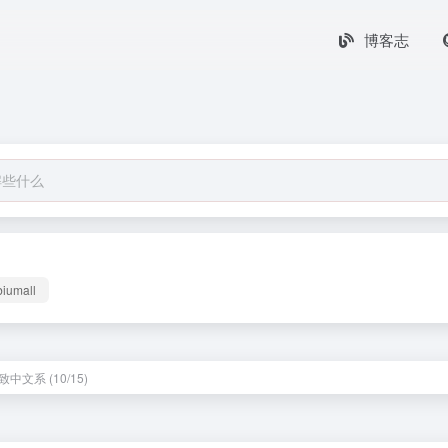
博客志
biumall
中文系 (10/15)