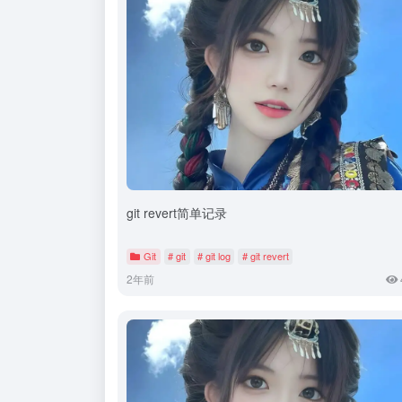
git revert简单记录
Git
# git
# git log
# git revert
2年前