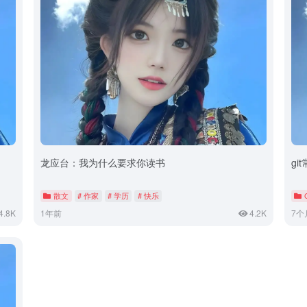
龙应台：我为什么要求你读书
gi
散文
# 作家
# 学历
# 快乐
4.8K
1年前
4.2K
7个