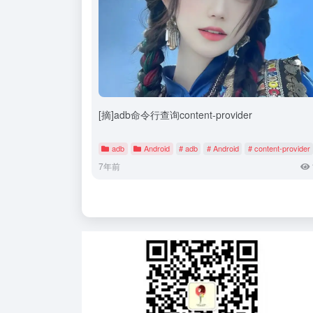
[摘]adb命令行查询content-provider
adb
Android
# adb
# Android
# content-provider
7年前