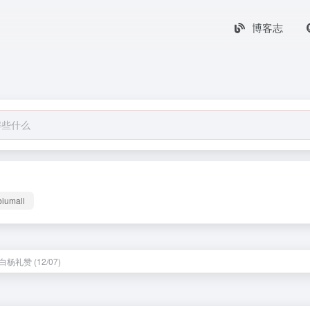
博客志
biumall
杨礼赞 (12/07)