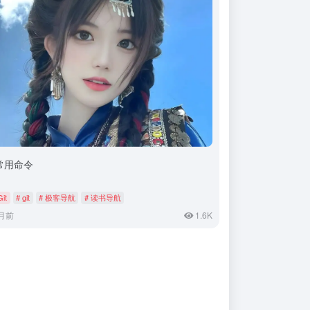
t常用命令
Git
# git
# 极客导航
# 读书导航
月前
1.6K