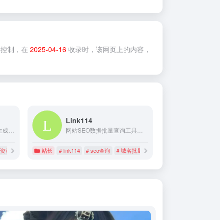
控制，在
2025-04-16
收录时，该网页上的内容，
Link114
好资源AI写作它可以快速生成高质量SEO文章，关键词推广文章，自媒体文章，谷歌优化软文，英文文章，爆款文案等、用AI创作内容做搜索引擎优化或关键词矩阵推广，使您的文章在搜索引擎和新媒体获得大量流量排名！
网站SEO数据批量查询工具，域名批量查询，收录批量查询，权重批量查询，反链批量查询，whois批量查询; 专注批量查询，一次可查询多个网站或域名。
好资源AI写作
站长
# link114
# seo查询
# 域名批量查询