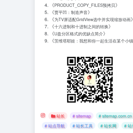
《
》
PRODUCT_COPY_FILES预拷贝
《
》
贾平凹：制造声音
《
为TV屏适配GridView选中并实现缩放动画
《
》
十六进制和十进制之间的转换
《
》
U盘分区格式的优缺点简介
《
茨维塔耶娃：我想和你一起生活在某个小
站长
# sitemap
# sitemap.com.cn
# 站点导航
# 站长工具
# 站长网
# 