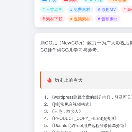
# 三维动画
# 免费素材
# 原创MV
# 
# 素材下载
# 视频素材
# 音频素材
新CG儿（NewCGer）致力于为广大影
CG佳作供CG儿学习与参考。
历史上的今天
《
wordpress隐藏文章的部分内容，登录可见
《
》
[摘]常见音视频格式
《
》
三毛：故乡人
《
》
PRODUCT_COPY_FILES预拷贝
《
》
Ubuntu允许root用户远程登录简单介绍