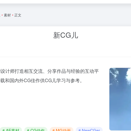
载
•
素材
•
正文
新CG儿
后期设计师打造相互交流、分享作品与经验的互动平
下载和国内外CG佳作供CG儿学习与参考。
# AE素材
# CG佳作
# MG动画
# NewCGer