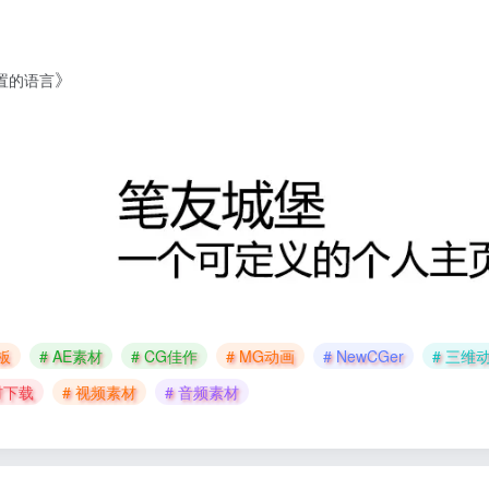
》
设置的语言
模板
# AE素材
# CG佳作
# MG动画
# NewCGer
# 三维
材下载
# 视频素材
# 音频素材