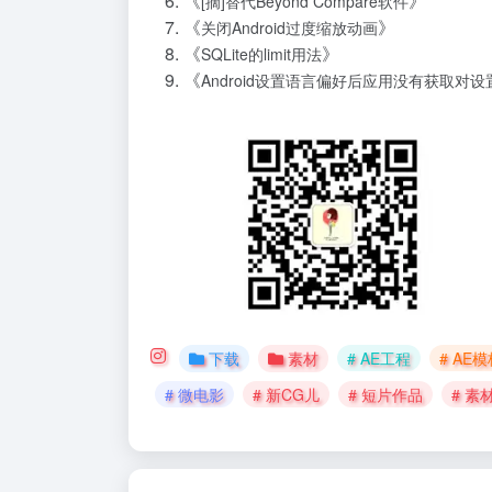
《
》
[摘]替代Beyond Compare软件
《
》
关闭Android过度缩放动画
《
》
SQLite的limit用法
《
Android设置语言偏好后应用没有获取对
下载
素材
# AE工程
# AE
# 微电影
# 新CG儿
# 短片作品
# 素