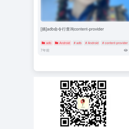
[摘]adb命令行查询content-provider
adb
Android
# adb
# Android
# content-provider
7年前