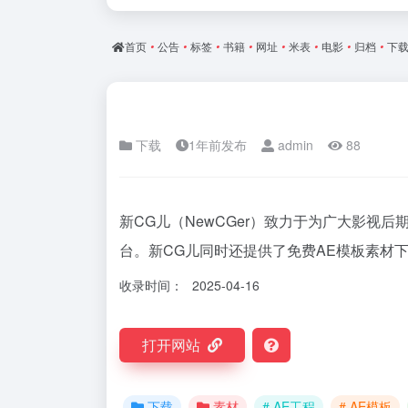
首页
•
公告
•
标签
•
书籍
•
网址
•
米表
•
电影
•
归档
•
下
下载
1年前发布
admin
88
新CG儿（NewCGer）致力于为广大影视
台。新CG儿同时还提供了免费AE模板素材
收录时间：
2025-04-16
打开网站
下载
素材
# AE工程
# AE模板