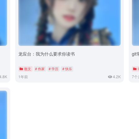
龙应台：我为什么要求你读书
gi
散文
# 作家
# 学历
# 快乐
4.8K
1年前
4.2K
7个