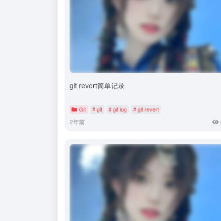
git revert简单记录
Git
# git
# git log
# git revert
2年前