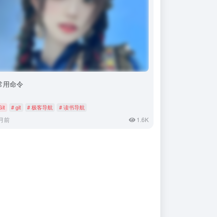
t常用命令
Git
# git
# 极客导航
# 读书导航
月前
1.6K