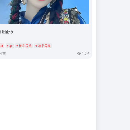
t常用命令
Git
# git
# 极客导航
# 读书导航
月前
1.6K