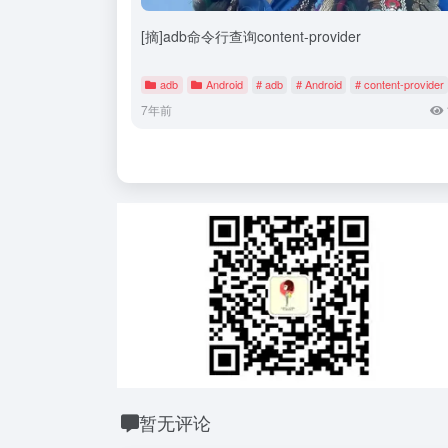
[摘]adb命令行查询content-provider
adb
Android
# adb
# Android
# content-provider
7年前
暂无评论