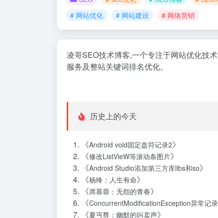
# 网站优化
# 网站建设
# 网络营销
凌哥SEO技术博客,一个专注于网站优化技术
服务及整站关键词排名优化。
历史上的今天
《
》
Android vold固定盘符记录2
《
》
修改ListVieW等滚动条图片
《
》
Android Studio添加第三方库libs和so
《
》
杨绛：人生有命
《
》
席慕蓉：无怨的青春
《
ConcurrentModificationException异常记录
《
》
夏丏尊：幽默的叫卖声