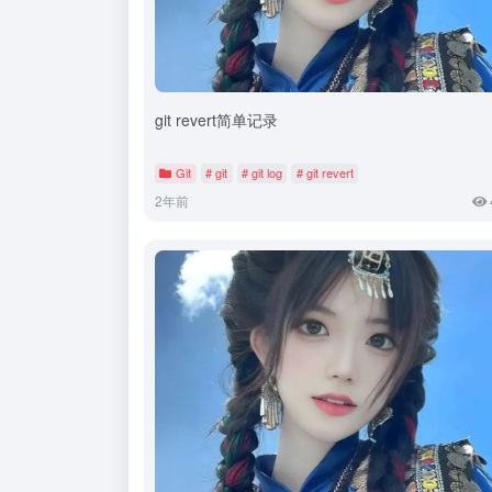
git revert简单记录
Git
# git
# git log
# git revert
2年前