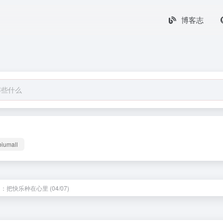
博客志
biumall
：把快乐种在心里 (04/07)