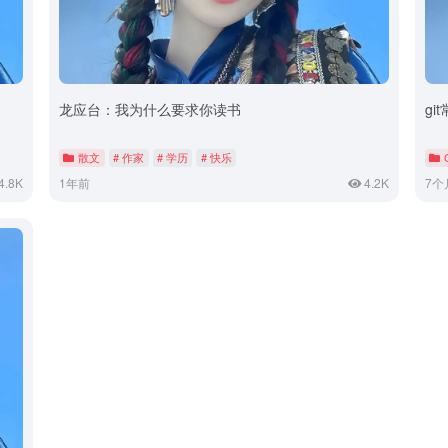
龙应台：我为什么要求你读书
gi
散文
# 作家
# 学历
# 快乐
4.8K
1年前
4.2K
7个