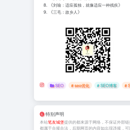
《
》
刘瑜：适应孤独，就像适应一种残疾
《
》
三毛：故乡人
SEO
# seo优化
# SEO博客
#
特别声明
本站
笔友城堡
提供的
都来源于网络，不保证外部链
都属于合规合法，后期网页的内容如出现违规，可