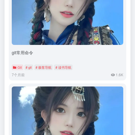
git常用命令
Git
# git
# 极客导航
# 读书导航
7个月前
1.6K