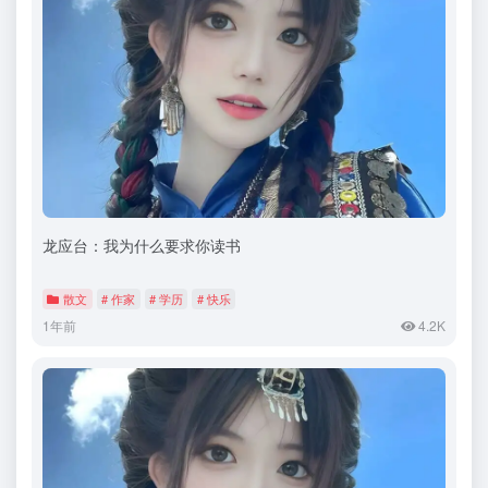
龙应台：我为什么要求你读书
散文
# 作家
# 学历
# 快乐
1年前
4.2K