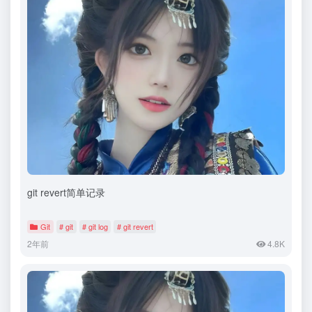
git revert简单记录
Git
# git
# git log
# git revert
2年前
4.8K