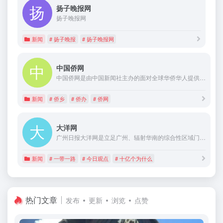
扬子晚报网
扬子晚报网
新闻
# 扬子晚报
# 扬子晚报网
中国侨网
中国侨网是由中国新闻社主办的面对全球华侨华人提供综合性信息服务的专业网站，是中国内地最大的侨务网络信息平台。中国侨网作为中国最具权威的大型侨务网站，依托全国各省、市、自治区侨务机构所拥有的强大涉侨信息资源，通过华人、中国侨界、留学生、华文教育、侨乡传真等频道，为全球华侨华人提供政治、经济、社会、教育、文化等各个领域的涉侨新闻及服务信息。中国侨网是全球华侨华人生活中的朋友，是全球华侨华人的网上家园。
新闻
# 侨乡
# 侨办
# 侨网
大洋网
广州日报大洋网是立足广州、辐射华南的综合性区域门户网站，为用户提供新闻、生活、论坛等20多个频道。广州日报大洋网是广州日报新媒体发展的先锋，在区域资讯服务、媒体融合发展方面已经获得显著成果。广州日报大洋网是新闻资讯服务的南大门。
新闻
# 一带一路
# 今日观点
# 十亿个为什么
热门文章
发布
更新
浏览
点赞