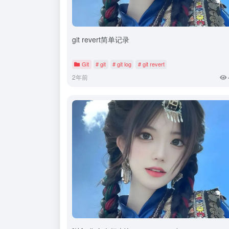
git revert简单记录
Git
# git
# git log
# git revert
2年前