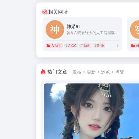
相关网址
神采AI
神采AI拥有强大的人工智能驱动设计助手和广泛可控的AIGC（C-AIGC）模型风格库。可以帮助你从草图、照片或文本中生成出令人惊叹的AI艺术品，包括图像、视频和动画等形式。无论你是经验丰富的设计师还是初学者，神采AI都有你需要的一切，将你的想象力变为现实。神采AI是建筑师、室内设计师、产品设计师和游戏动漫设计师的必备工具。
AI助手
# AIGC
# 动画
# 图像
A
热门文章
发布
更新
浏览
点赞