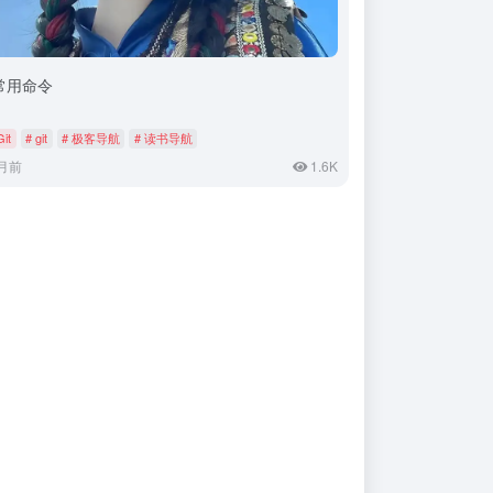
t常用命令
Git
# git
# 极客导航
# 读书导航
月前
1.6K