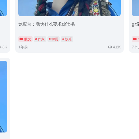
龙应台：我为什么要求你读书
gi
散文
# 作家
# 学历
# 快乐
4.8K
1年前
4.2K
7个