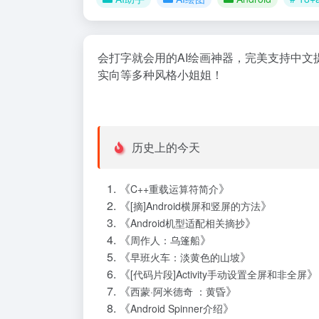
会打字就会用的AI绘画神器，完美支持中
实向等多种风格小姐姐！
历史上的今天
《
》
C++重载运算符简介
《
》
[摘]Android横屏和竖屏的方法
《
》
Android机型适配相关摘抄
《
》
周作人：乌篷船
《
》
早班火车：淡黄色的山坡
《
》
[代码片段]Activity手动设置全屏和非全屏
《
》
西蒙·阿米德奇 ：黄昏
《
》
Android Spinner介绍