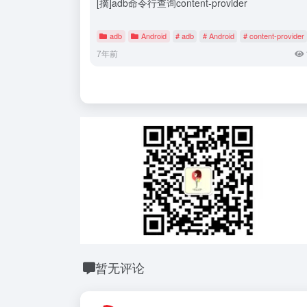
[摘]adb命令行查询content-provider
adb
Android
# adb
# Android
# content-provider
7年前
暂无评论