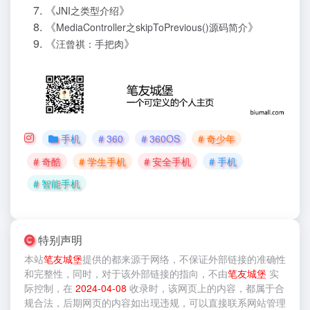
《
》
JNI之类型介绍
《
》
MediaController之skipToPrevious()源码简介
《
》
汪曾祺：手把肉
手机
# 360
# 360OS
# 奇少年
# 奇酷
# 学生手机
# 安全手机
# 手机
# 智能手机
特别声明
本站
笔友城堡
提供的
都来源于网络，不保证外部链接的准确性
和完整性，同时，对于该外部链接的指向，不由
笔友城堡
实
际控制，在
2024-04-08
收录时，该网页上的内容，都属于合
规合法，后期网页的内容如出现违规，可以直接联系网站管理