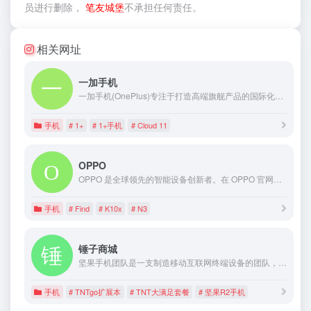
员进行删除，
笔友城堡
不承担任何责任。
相关网址
一加手机
一加手机(OnePlus)专注于打造高端旗舰产品的国际化品牌,市场遍布全球30多个国家和地区。现热销产品为一加11、一加 Ace 2、一加10 Pro、一加9系列及明星配件。一加手机(OnePlus) 致力与世界分享品质科技。
手机
# 1+
# 1+手机
# Cloud 11
OPPO
OPPO 是全球领先的智能设备创新者。在 OPPO 官网您可以浏览 Find N3 系列、Reno10 系列、Find X6 系列、OPPO Pad 系列等新品官方产品内容，并获得相关服务与支持。
手机
# Find
# K10x
# N3
锤子商城
坚果手机团队是一支制造移动互联网终端设备的团队，致力于打造用户体验一流的数码消费类产品（智能手机为主），主打坚果手机系列，有坚果 R2，坚果 Pro 3 等型号手机
手机
# TNTgo扩展本
# TNT大满足套餐
# 坚果R2手机