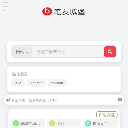
网站
热门搜索
java
Android
biumall
希区柯克：先下手为强 (09/17)
广告入驻
深圳自动化商城
千问
腾讯元宝