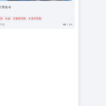
t常用命令
Git
# git
# 极客导航
# 读书导航
月前
1.6K