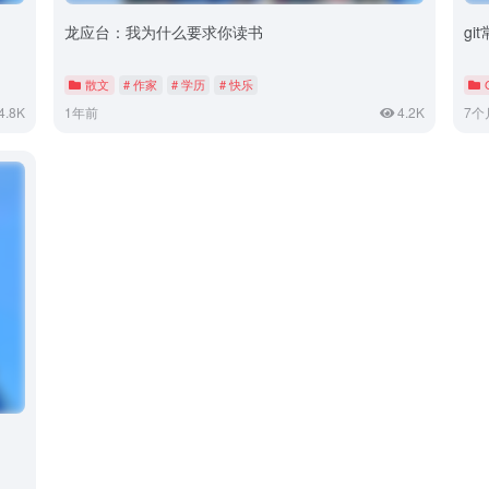
龙应台：我为什么要求你读书
gi
散文
# 作家
# 学历
# 快乐
4.8K
1年前
4.2K
7个