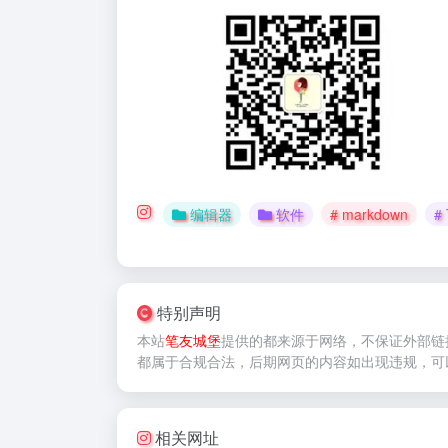
编辑器
软件
# markdown
# 
特别声明
本站
笔友城堡
提供的
都来源于网络，不保证外部链
都属于合规合法，后期网页的内容如出现违规，可
相关网址