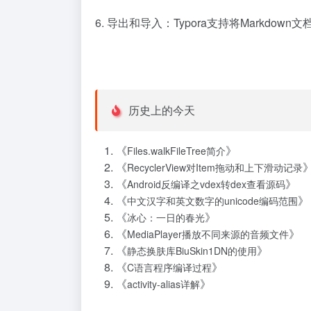
6. 导出和导入：Typora支持将Markd
历史上的今天
《
》
Files.walkFileTree简介
《
RecyclerView对Item拖动和上下滑动记录
《
》
Android反编译之vdex转dex查看源码
《
》
中文汉字和英文数字的unicode编码范围
《
》
冰心：一日的春光
《
》
MediaPlayer播放不同来源的音频文件
《
》
静态换肤库BiuSkin1DN的使用
《
》
C语言程序编译过程
《
》
activity-alias详解