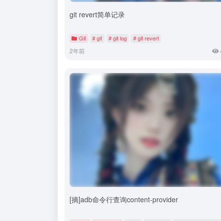
git revert简单记录
Git
# git
# git log
# git revert
2年前
[摘]adb命令行查询content-provider