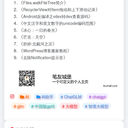
《
》
Files.walkFileTree简介
《
》
RecyclerView对Item拖动和上下滑动记录
《
》
Android反编译之vdex转dex查看源码
《
》
中文汉字和英文数字的unicode编码范围
《
》
冰心：一日的春光
《
》
芒克：天空
《
》
舒婷:北戴河之滨
《
》
WordPress博客搬家教程
《
》
去除Notification提示音
AI
AI助手
# ChatGLM
# chatgpt
# glm
# 中国版gpt3
# 大模型
# 智谱大模型