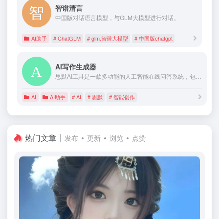
智谱清言
中国版对话语言模型，与GLM大模型进行对话。
AI助手
# ChatGLM
# glm.智谱大模型
# 中国版chatgpt
AI写作生成器
思默AI工具是一款多功能的人工智能在线问答系统，包括AI绘画、职场助手、企业职能、社媒写作、编程、学术教育、点评助手、效率工具、短视频等功能。无论您是需要生成高质量的工作报告、合同模板，还是进行英语翻译或修改，思默AI工具都能满足您的各种需求。欢迎使用思默AI工具，提高工作效率，创作出优质内容。
AI
AI助手
# AI
# 思默
# 智能创作
热门文章
发布
更新
浏览
点赞