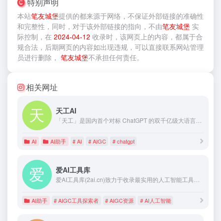
特别声明
本站
笔友城堡
提供的
都来源于网络，不保证外部链接的准确性
和完整性，同时，对于该外部链接的指向，不由
笔友城堡
实
际控制，在
2024-04-12
收录时，该网页上的内容，都属于合
规合法，后期网页的内容如出现违规，可以直接联系网站管理
员进行删除，
笔友城堡
不承担任何责任。
相关网址
天工AI
「天工」是国内首个对标 ChatGPT 的双千亿级大语言模型，也是一个对话式AI助手。「天工」通过自然语言与用户进行问答交互，AI 生成能力可满足文案创作、知识问答、逻辑推演、数理推算、代码编程等多元化需求。支持1万字以上文本对话，实现20轮次以上用户交互，在学习、职场、生活等多类问答场景中都能实现较高的输出水平。
AI
AI助手
# AI
# AIGC
# chatgpt
爱AI工具库
爱AI工具库(2ai.cn)致力于收录最实用的人工智能工具和提供最新的AI资讯，轻松掌握人工智能技术动态。在这里，可以分享和发现创新的AI应用，开启智能未来之旅。爱AI工具库产品涵盖了写作工具助手、绘画工具平台、AI创意设计、智能图片处理、AI文案工具、视频制作剪辑、AI编程工具、AI提示词、AI搜索等多个类目构成一站式AI工具库。
AI助手
# AIGC工具探索者
# AIGC资源
# AI人工智能