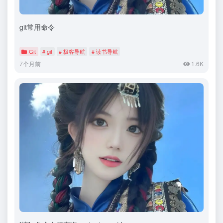
git常用命令
Git
# git
# 极客导航
# 读书导航
7个月前
1.6K