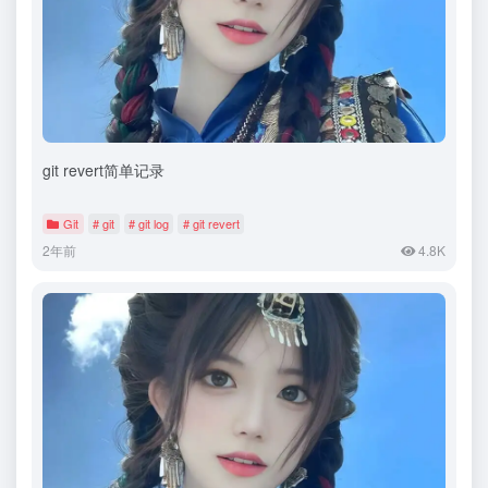
git revert简单记录
Git
# git
# git log
# git revert
2年前
4.8K