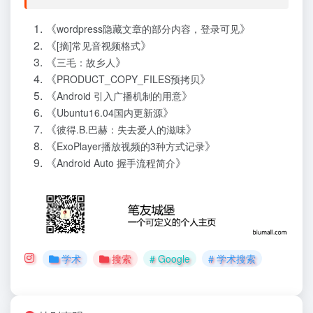
《
》
wordpress隐藏文章的部分内容，登录可见
《
》
[摘]常见音视频格式
《
》
三毛：故乡人
《
》
PRODUCT_COPY_FILES预拷贝
《
》
Android 引入广播机制的用意
《
》
Ubuntu16.04国内更新源
《
》
彼得.B.巴赫：失去爱人的滋味
《
》
ExoPlayer播放视频的3种方式记录
《
》
Android Auto 握手流程简介
学术
搜索
# Google
# 学术搜索