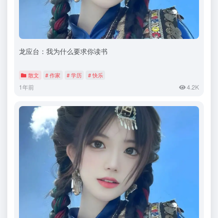
龙应台：我为什么要求你读书
散文
# 作家
# 学历
# 快乐
1年前
4.2K