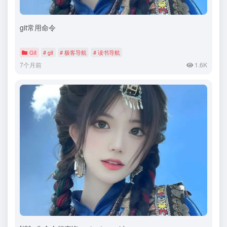
git常用命令
Git
# git
# 极客导航
# 读书导航
7个月前
1.6K