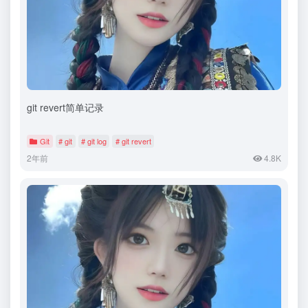
git revert简单记录
Git
# git
# git log
# git revert
2年前
4.8K