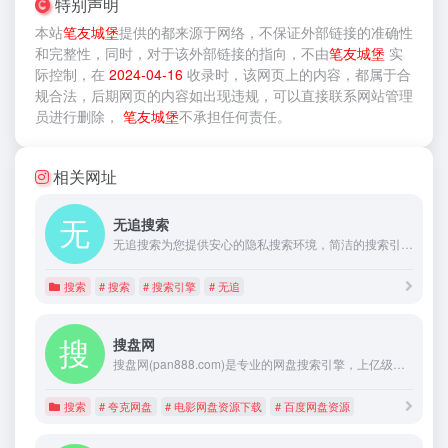
特别声明
本站
笔友城堡
提供的
都来源于网络，不保证外部链接的准确性
和完整性，同时，对于该外部链接的指向，不由
笔友城堡
实
际控制，在
2024-04-16
收录时，该网页上的内容，都属于合
规合法，后期网页的内容如出现违规，可以直接联系网站管理
员进行删除，
笔友城堡
不承担任何责任。
相关网址
无追搜索
无追搜索为您提供安心的隐私搜索环境，简洁的搜索引擎界面，回归搜索初衷，破除信息茧房。无追搜索，给你不受追踪的搜索体验，帮助每个人更好地保护隐私。
搜索
# 搜索
# 搜索引擎
# 无追
搜盘网
搜盘网(pan888.com)是专业的网盘搜索引擎，上亿级的网盘资源下载，最实用的网盘搜索引擎，实时收录百度网盘、阿里云网盘、夸克网盘等资源，每天更新各类高清电影、视频、种子、小说等网盘资源。
搜索
# 夸克网盘
# 电影网盘资源下载
# 百度网盘资源