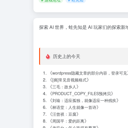
探索 AI 世界，蛙先知是 AI 玩家们的探索新
历史上的今天
《
wordpress隐藏文章的部分内容，登录可见
《
》
[摘]常见音视频格式
《
》
三毛：故乡人
《
》
PRODUCT_COPY_FILES预拷贝
《
》
刘瑜：适应孤独，就像适应一种残疾
《
》
林语堂：人生就像一首诗
《
》
汪曾祺：豆腐
《
》
周国平：爱的距离
《
》
龙应台：怎么跌得有尊严