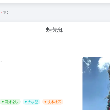
区
•
正文
蛙先知
地。
# 国外论坛
# 大模型
# 技术社区