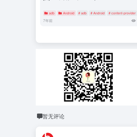
adb
Android
# adb
# Android
# content-provider
7年前
暂无评论