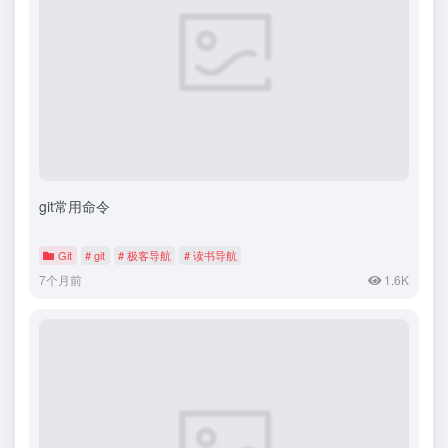
git常用命令
Git
# git
# 极客导航
# 读书导航
7个月前
1.6K