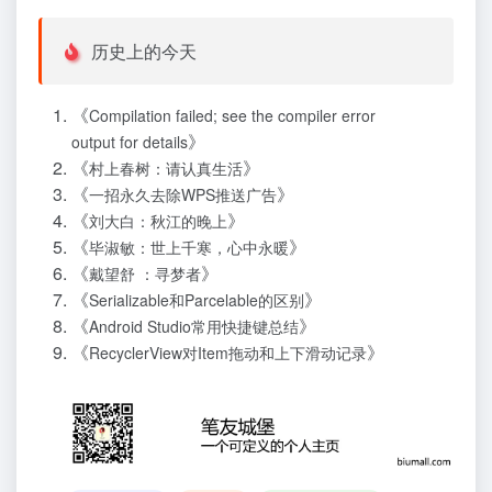
历史上的今天
《
Compilation failed; see the compiler error
》
output for details
《
》
村上春树：请认真生活
《
》
一招永久去除WPS推送广告
《
》
刘大白：秋江的晚上
《
》
毕淑敏：世上千寒，心中永暖
《
》
戴望舒 ：寻梦者
《
》
Serializable和Parcelable的区别
《
》
Android Studio常用快捷键总结
《
》
RecyclerView对Item拖动和上下滑动记录