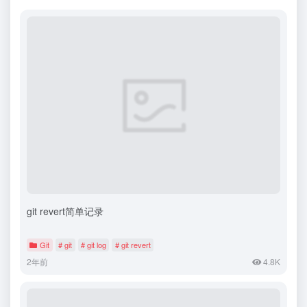
git revert简单记录
Git
# git
# git log
# git revert
2年前
4.8K