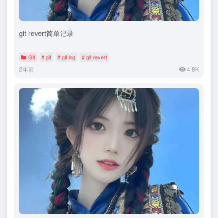
git revert简单记录
Git
# git
# git log
# git revert
2年前
4.8K