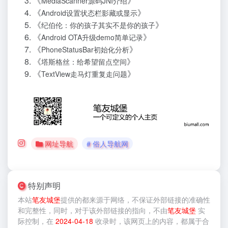
《
》
MediaScanner源码JNI介绍
《
》
Android设置状态栏影藏或显示
《
》
纪伯伦：你的孩子其实不是你的孩子
《
》
Android OTA升级demo简单记录
《
》
PhoneStatusBar初始化分析
《
》
塔斯格丝：给希望留点空间
《
》
TextView走马灯重复走问题
网址导航
# 俗人导航网
特别声明
本站
笔友城堡
提供的
都来源于网络，不保证外部链接的准确性
和完整性，同时，对于该外部链接的指向，不由
笔友城堡
实
际控制，在
2024-04-18
收录时，该网页上的内容，都属于合