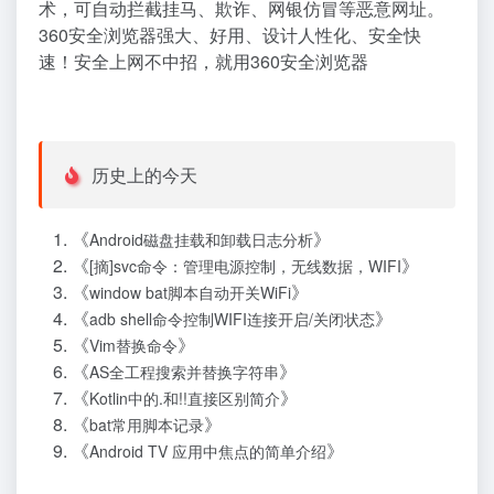
术，可自动拦截挂马、欺诈、网银仿冒等恶意网址。
360安全浏览器强大、好用、设计人性化、安全快
速！安全上网不中招，就用360安全浏览器
历史上的今天
《
》
Android磁盘挂载和卸载日志分析
《
》
[摘]svc命令：管理电源控制，无线数据，WIFI
《
》
window bat脚本自动开关WiFi
《
》
adb shell命令控制WIFI连接开启/关闭状态
《
》
Vim替换命令
《
》
AS全工程搜索并替换字符串
《
》
Kotlin中的.和!!直接区别简介
《
》
bat常用脚本记录
《
》
Android TV 应用中焦点的简单介绍