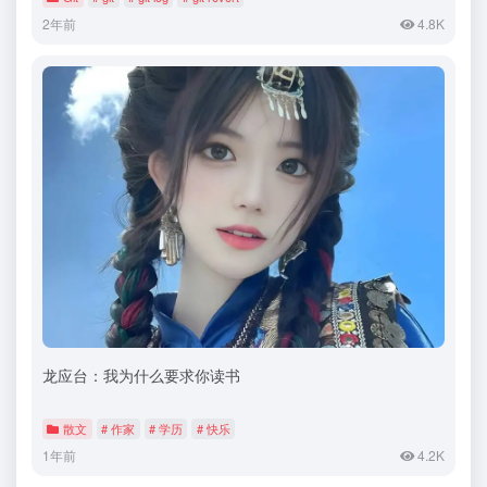
2年前
4.8K
龙应台：我为什么要求你读书
散文
# 作家
# 学历
# 快乐
1年前
4.2K