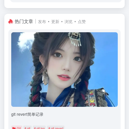
热门文章
发布
更新
浏览
点赞
git revert简单记录
Git
# git
# git log
# git revert