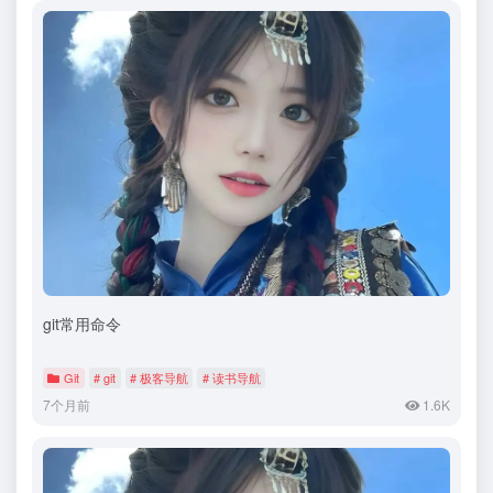
git常用命令
Git
# git
# 极客导航
# 读书导航
7个月前
1.6K