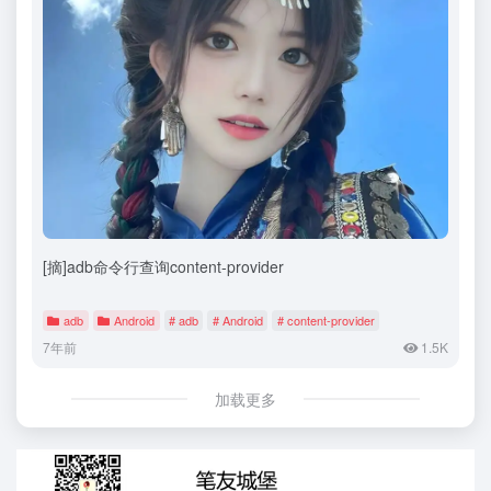
[摘]adb命令行查询content-provider
adb
Android
# adb
# Android
# content-provider
7年前
1.5K
加载更多