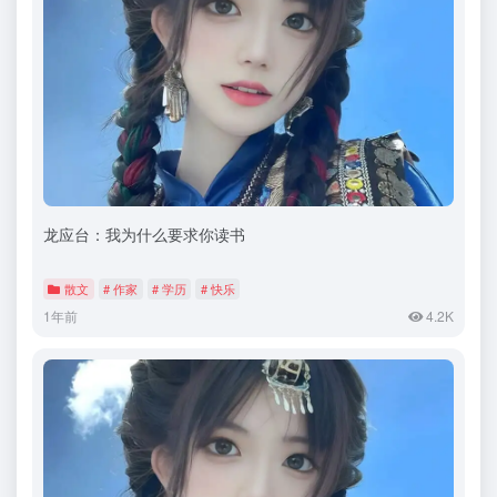
龙应台：我为什么要求你读书
散文
# 作家
# 学历
# 快乐
1年前
4.2K