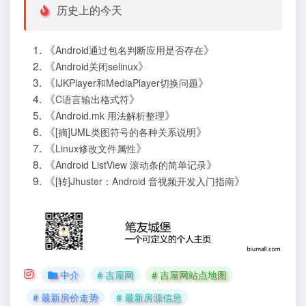
历史上的今天
《
》
Android通过包名判断应用是否存在
《
》
Android关闭selinux
《
》
IJKPlayer和MediaPlayer切换问题
《
》
C语言输出格式符
《
》
Android.mk 用法解析整理
《
》
[摘]UML类图符号的各种关系说明
《
》
Linux修改文件属性
《
》
Android ListView 滚动条的简单记录
《
》
[转]Jhuster：Android 音视频开发入门指南
中介
# 吉屋网
# 吉屋网站点地图
# 最新房价走势
# 最新房源信息