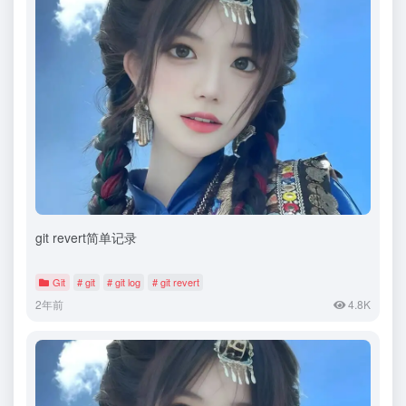
git revert简单记录
Git
# git
# git log
# git revert
2年前
4.8K