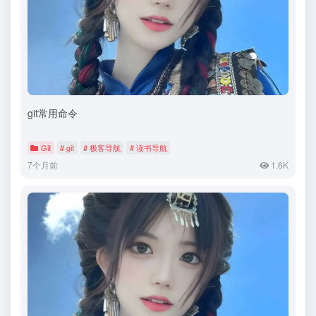
git常用命令
Git
# git
# 极客导航
# 读书导航
7个月前
1.6K