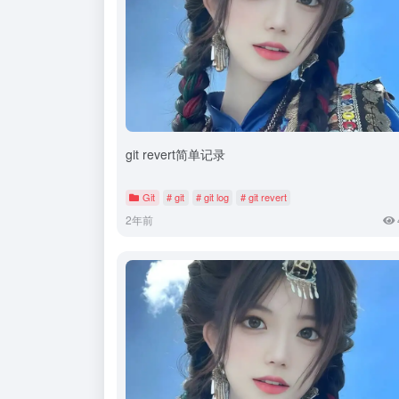
git revert简单记录
Git
# git
# git log
# git revert
2年前