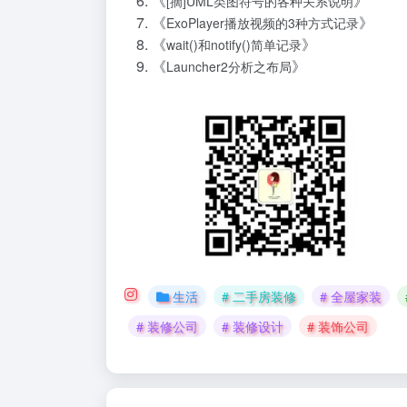
《
》
[摘]UML类图符号的各种关系说明
《
》
ExoPlayer播放视频的3种方式记录
《
》
wait()和notify()简单记录
《
》
Launcher2分析之布局
生活
# 二手房装修
# 全屋家装
# 装修公司
# 装修设计
# 装饰公司