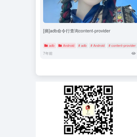
[摘]adb命令行查询content-provider
adb
Android
# adb
# Android
# content-provider
7年前