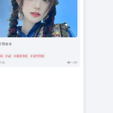
t常用命令
Git
# git
# 极客导航
# 读书导航
月前
1.6K