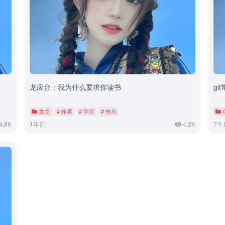
龙应台：我为什么要求你读书
gi
散文
# 作家
# 学历
# 快乐
4.8K
1年前
4.2K
7个