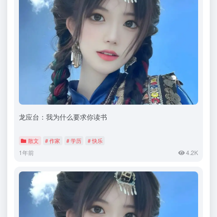
龙应台：我为什么要求你读书
散文
# 作家
# 学历
# 快乐
1年前
4.2K