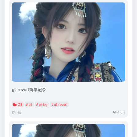
git revert简单记录
Git
# git
# git log
# git revert
2年前
4.8K