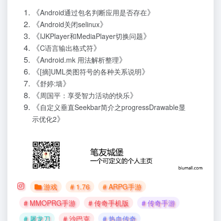
《
》
Android通过包名判断应用是否存在
《
》
Android关闭selinux
《
》
IJKPlayer和MediaPlayer切换问题
《
》
C语言输出格式符
《
》
Android.mk 用法解析整理
《
》
[摘]UML类图符号的各种关系说明
《
》
舒婷:墙
《
》
周国平：享受智力活动的快乐
《
自定义垂直Seekbar简介之progressDrawable显
》
示优化2
游戏
# 1.76
# ARPG手游
# MMOPRG手游
# 传奇手机版
# 传奇手游
# 屠龙刀
# 沙巴克
# 热血传奇