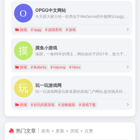
OPGG中文网站
今天跟大家介绍一款类似于WeGame的外服网址opgg。opgg的功能一共分成4大部分，战绩查询，实时对战数据，英雄统计数据和职业选手关注功能 Opgg 类似于国内查询战绩软件
游戏
# opgg
# 战绩查询
# 游戏
摸鱼小游戏
海拥，一枚99年的博主，网站创办于2021年，致力于为摸鱼家族提供一个良好的学习（摸鱼）环境。拥有在线摸鱼小游戏、工具、动画案例等，各类计算机技术资源（前端、Java、Python等）无论是初学计算机技术的蒟蒻，还是久经沙场的大神，均可从中获益，也可以帮助他人，共同进步。是学习、摸鱼时理想的网站。
游戏
# Butterfly
# haiyong
# Hexo
玩一玩游戏网
玩一玩游戏网是玩家喜爱的游戏门户网站,提供独具特色的游戏资讯,大量游戏攻略,经验,评测文章,以及热门游戏资料专题
游戏
# 好玩的新游戏
# 攻略秘籍
# 游戏下载
热门文章
发布
更新
浏览
点赞