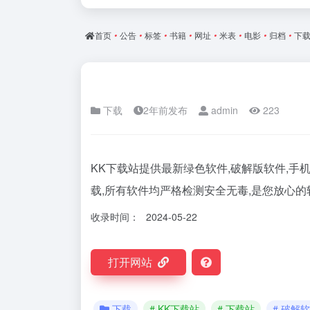
首页
•
公告
•
标签
•
书籍
•
网址
•
米表
•
电影
•
归档
•
下
下载
2年前发布
admin
223
KK下载站提供最新绿色软件,破解版软件,手机
载,所有软件均严格检测安全无毒,是您放心的
收录时间：
2024-05-22
打开网站
下载
# KK下载站
# 下载站
# 破解