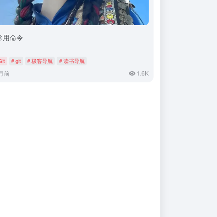
t常用命令
Git
# git
# 极客导航
# 读书导航
月前
1.6K