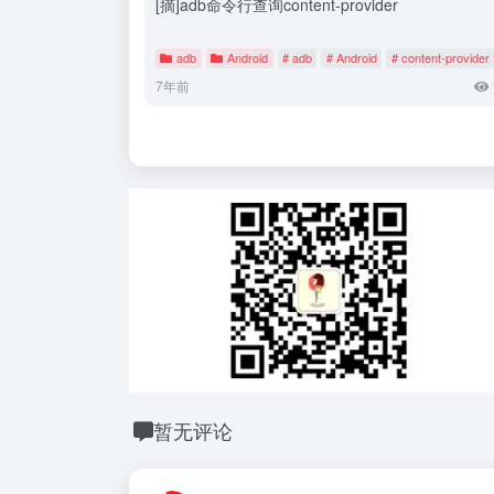
[摘]adb命令行查询content-provider
adb
Android
# adb
# Android
# content-provider
7年前
暂无评论