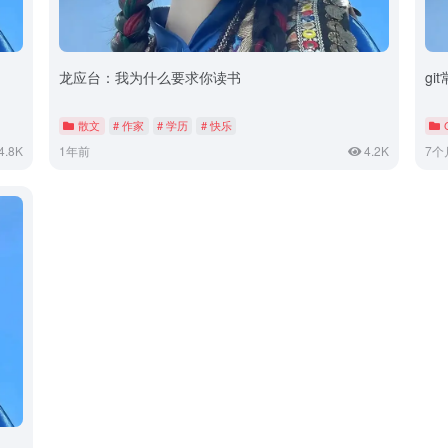
龙应台：我为什么要求你读书
gi
散文
# 作家
# 学历
# 快乐
4.8K
1年前
4.2K
7个