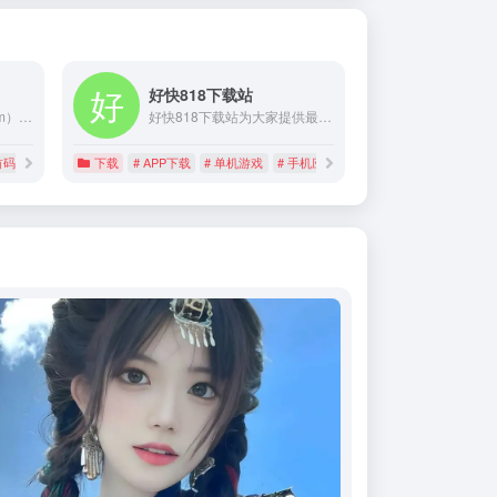
好快818下载站
987首码项目网（987i.com）专注于互联网首码项目发布推广平台。每日更新最新优质的网络创业精选项目，免费为首码项目发布精准推广引流。首码网是综合一站式首码项目服务平台，987首码项目发布网站。
好快818下载站为大家提供最信赖绿色免费下载平台,包括各类手机软件,手机应用,单机游戏,电脑软件,手机游戏,app应用,苹果手机游戏,好快818下载站全力打造国内外安全软件游戏下载基地。
首码网
下载
# APP下载
# 单机游戏
# 手机应用下载