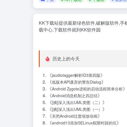
KK下载站提供最新绿色软件,破解版软件,手
载中心,下载软件就到KK软件园
历史上的今天
《
》
jaudiotagger解析ID3第四版
《
》
低版本API废弃的警告Dialog
《
Android Zygote进程的启动流程简单分析
《
》
Android消息机制之四总结
《
》
[摘]深入浅出UML类图（二）
《
》
[摘]深入浅出UML类图（一）
《
》
关闭Android过度缩放动画
《
》
android13添加SELinux权限时踩的坑