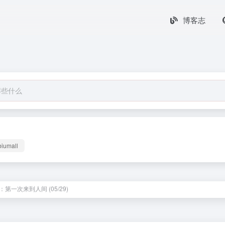
博客志
biumall
起外婆吐舌头的样子 (09/22)