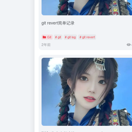
git revert简单记录
Git
# git
# git log
# git revert
2年前