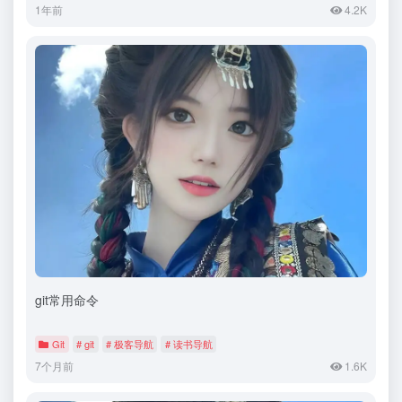
1年前
4.2K
git常用命令
Git
# git
# 极客导航
# 读书导航
7个月前
1.6K