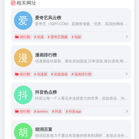
相关网址
爱奇艺风云榜
爱奇艺（iQIYI.COM）是拥有海量、优质、高清的网络视频的大型视频网站，专业的网络视频播放平台。爱奇艺影视内容丰富多元，涵盖电影、电视剧、动漫、综艺、生活、音乐、搞笑、财经、军事、体育、片花、资讯、微电影、儿童、母婴、教育、科技、时尚、原创、公益、游戏、旅游、拍客、汽车、纪录片、爱奇艺自制剧等剧目。视频播放清晰流畅，操作界面简单友好，真正为用户带来“悦享品质”的在线观看体验。" data-hid="description
排行榜
# 动漫
# 爱奇艺视频
# 电影
漫画排行榜
动漫屋提供最新、最全原创国漫,日本漫画,港台漫画,韩国漫画,欧美漫画排行榜,好漫画,为看漫画的人而生。
排行榜
# 动漫屋
# 在线漫画
# 漫画排行榜
抖音热点榜
抖音让每一个人看见并连接更大的世界，鼓励表达、沟通和记录，激发创造，丰富人们的精神世界，让现实生活更美好。
排行榜
# amemv
# 抖音
# 抖音app
胡润百富
胡润百富致力于通过有质量的榜单和调研，发现企业价值，弘扬企业家精神。