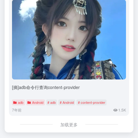
[摘]adb命令行查询content-provider
adb
Android
# adb
# Android
# content-provider
7年前
1.5K
加载更多