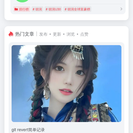
排行榜
# 胡润
# 胡润U30
# 胡润全球富豪榜
热门文章
发布
更新
浏览
点赞
git revert简单记录