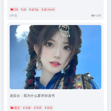
Git
# git
# git log
# git revert
2年前
4.8K
龙应台：我为什么要求你读书
散文
# 作家
# 学历
# 快乐