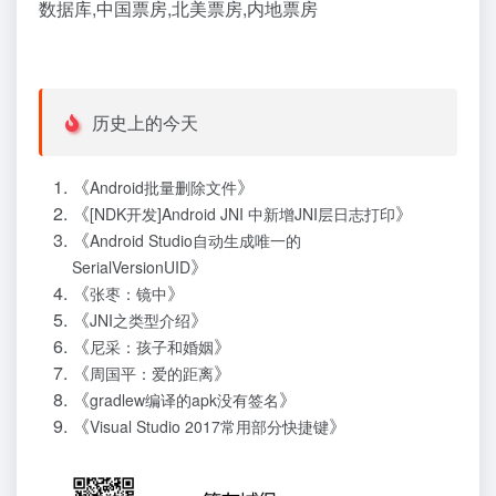
数据库,中国票房,北美票房,内地票房
历史上的今天
《
》
Android批量删除文件
《
》
[NDK开发]Android JNI 中新增JNI层日志打印
《
Android Studio自动生成唯一的
》
SerialVersionUID
《
》
张枣：镜中
《
》
JNI之类型介绍
《
》
尼采：孩子和婚姻
《
》
周国平：爱的距离
《
》
gradlew编译的apk没有签名
《
》
Visual Studio 2017常用部分快捷键