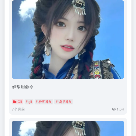
git常用命令
Git
# git
# 极客导航
# 读书导航
7个月前
1.6K