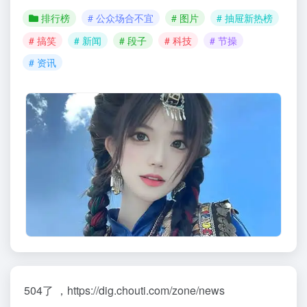
排行榜
# 公众场合不宜
# 图片
# 抽屉新热榜
# 搞笑
# 新闻
# 段子
# 科技
# 节操
# 资讯
504了 ，https://dig.chouti.com/zone/news