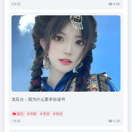
2年前
4.8K
龙应台：我为什么要求你读书
散文
# 作家
# 学历
# 快乐
1年前
4.2K