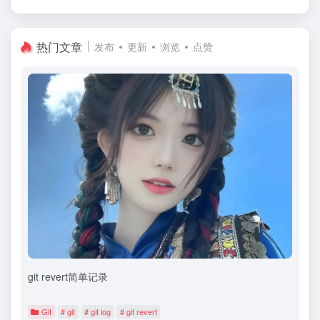
热门文章
发布
更新
浏览
点赞
git revert简单记录
Git
# git
# git log
# git revert