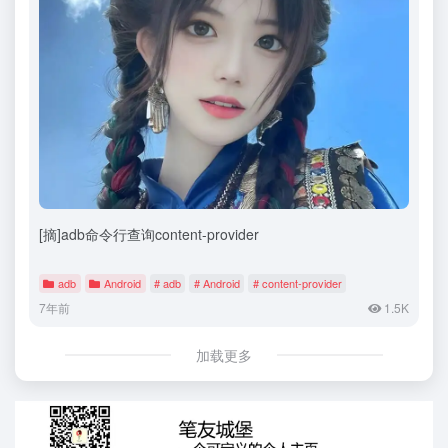
[摘]adb命令行查询content-provider
adb
Android
# adb
# Android
# content-provider
7年前
1.5K
加载更多