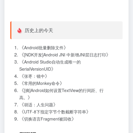
历史上的今天
《
》
Android批量删除文件
《
》
[NDK开发]Android JNI 中新增JNI层日志打印
《
Android Studio自动生成唯一的
》
SerialVersionUID
《
》
张枣：镜中
《
》
常用的Monkey命令
《
[摘]Android如何设置TextView的行间距、行
》
高。
《
》
胡适：人生问题
《
》
UTF-8下指定字节个数截断字符串
《
》
切换语言Fragment被回收