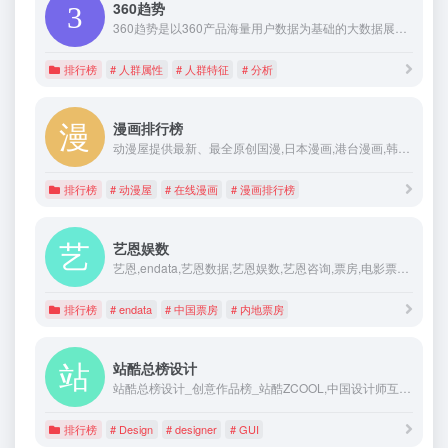
360趋势
360趋势是以360产品海量用户数据为基础的大数据展示平台，可通过搜索关键词，快速获取热度趋势、理解用户真实需求、了解关键字搜索的人群属性。
排行榜
# 人群属性
# 人群特征
# 分析
漫画排行榜
动漫屋提供最新、最全原创国漫,日本漫画,港台漫画,韩国漫画,欧美漫画排行榜,好漫画,为看漫画的人而生。
排行榜
# 动漫屋
# 在线漫画
# 漫画排行榜
艺恩娱数
艺恩,endata,艺恩数据,艺恩娱数,艺恩咨询,票房,电影票房,电影排片,票房统计,排片统计,票房数据库,电影票房数据库,中国票房,北美票房,内地票房
排行榜
# endata
# 中国票房
# 内地票房
站酷总榜设计
站酷总榜设计_创意作品榜_站酷ZCOOL,中国设计师互动平台。深耕设计领域十八年,站酷聚集了1700万设计师_摄影师_插画师_艺术家_创意人_设计创意群体中具有较高的影响力与号召力.
排行榜
# Design
# designer
# GUI