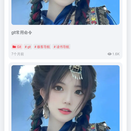
git常用命令
Git
# git
# 极客导航
# 读书导航
7个月前
1.6K