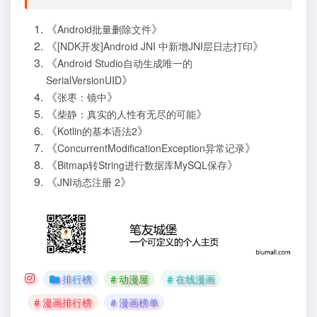
《
》
Android批量删除文件
《
》
[NDK开发]Android JNI 中新增JNI层日志打印
《
Android Studio自动生成唯一的
》
SerialVersionUID
《
》
张枣：镜中
《
》
柴静：真实的人性有无尽的可能
《
》
Kotlin的基本语法2
《
》
ConcurrentModificationException异常记录
《
》
Bitmap转String进行数据库MySQL保存
《
》
JNI动态注册 2
排行榜
# 动漫屋
# 在线漫画
# 漫画排行榜
# 漫画榜单