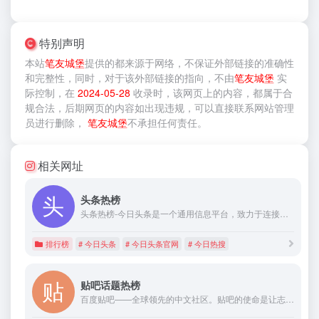
特别声明
本站
笔友城堡
提供的
都来源于网络，不保证外部链接的准确性
和完整性，同时，对于该外部链接的指向，不由
笔友城堡
实
际控制，在
2024-05-28
收录时，该网页上的内容，都属于合
规合法，后期网页的内容如出现违规，可以直接联系网站管理
员进行删除，
笔友城堡
不承担任何责任。
相关网址
头条热榜
头条热榜-今日头条是一个通用信息平台，致力于连接人与信息，让优质丰富的信息得到高效精准的分发，促使信息创造价值。
排行榜
# 今日头条
# 今日头条官网
# 今日热搜
贴吧话题热榜
百度贴吧——全球领先的中文社区。贴吧的使命是让志同道合的人相聚。不论是大众话题还是小众话题，都能精准地聚集大批同好网友，展示自我风采，结交知音，搭建别具特色的“兴趣主题“互动平台。贴吧目录涵盖游戏、地区、文学、动漫、娱乐明星、生活、体育、电脑数码等方方面面，是全球领先的中文交流平台，它为人们提供一个表达和交流思想的自由网络空间，并以此汇集志同道合的网友。