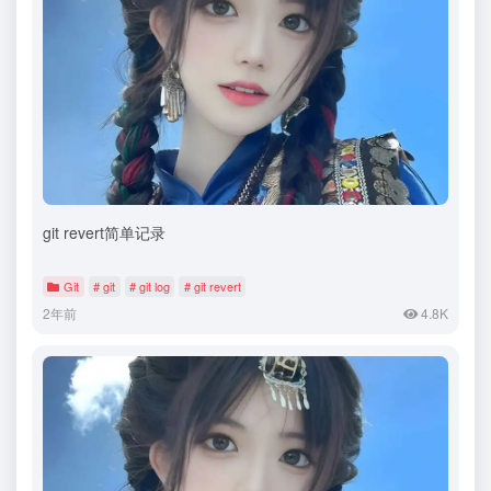
git revert简单记录
Git
# git
# git log
# git revert
2年前
4.8K