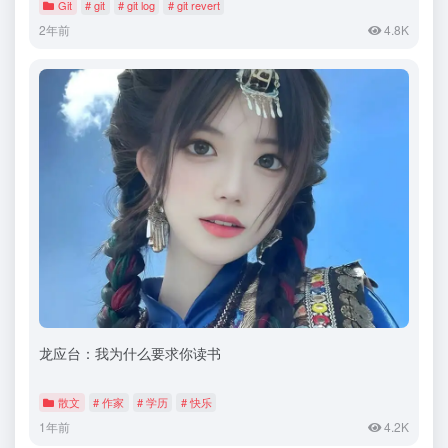
Git
# git
# git log
# git revert
2年前
4.8K
龙应台：我为什么要求你读书
散文
# 作家
# 学历
# 快乐
1年前
4.2K