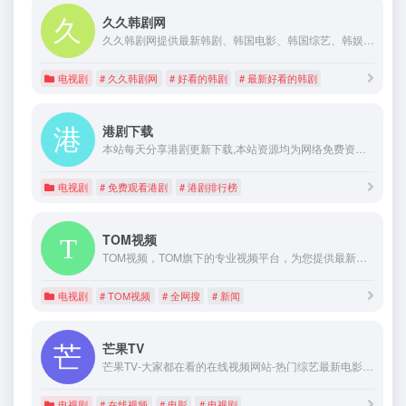
久久韩剧网
久久韩剧网提供最新韩剧、韩国电影、韩国综艺、韩娱新闻、韩剧海报剧照、韩国明星资料、韩剧OST、韩剧剧情及韩剧收视率等的介绍和评论，久久手机韩剧网就上99hanju.com。
电视剧
# 久久韩剧网
# 好看的韩剧
# 最新好看的韩剧
港剧下载
本站每天分享港剧更新下载,本站资源均为网络免费资源搜索机器人自动搜索的结果，本站只提供下载，并不存放任何资源。 所有视频版权归原权利人，将于24小时内删除！我们强烈建议所有影视爱好者购买正版音像制品！ 本站拒绝一切非法，淫秽电影，欢迎大家监督 有问题可联系管理员
电视剧
# 免费观看港剧
# 港剧排行榜
TOM视频
TOM视频，TOM旗下的专业视频平台，为您提供最新、最热的视频内容，海量装修设计、综艺、影视等高新内容，采用全程无广告模式，达到最直接的观看体验。
电视剧
# TOM视频
# 全网搜
# 新闻
芒果TV
芒果TV-大家都在看的在线视频网站-热门综艺最新电影电视剧在线观看
电视剧
# 在线视频
# 电影
# 电视剧