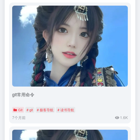
git常用命令
Git
# git
# 极客导航
# 读书导航
7个月前
1.6K