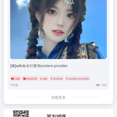
[摘]adb命令行查询content-provider
adb
Android
# adb
# Android
# content-provider
7年前
1.5K
加载更多