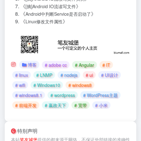
《
》
[摘]Android IO流读写文件
《
》
Android中判断Service是否启动了
《
》
Linux修改文件属性
博客
# adobe cc
# Angular
# IT
# linux
# LNMP
# nodejs
# ui
# UI设计
# wifi
# Windows10
# windows8
# windows8.1
# wordpress
# WordPress主题
# 前端开发
# 嬴政天下
# 宽带
# 小米
特别声明
本站
笔友城堡
提供的
都来源于网络，不保证外部链接的准确性