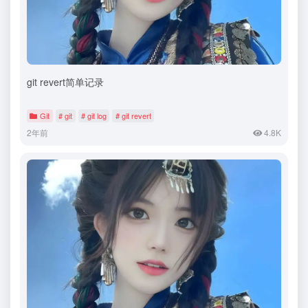
git revert简单记录
Git
# git
# git log
# git revert
2年前
4.8K