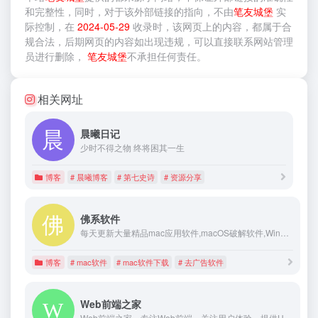
和完整性，同时，对于该外部链接的指向，不由
笔友城堡
实
际控制，在
2024-05-29
收录时，该网页上的内容，都属于合
规合法，后期网页的内容如出现违规，可以直接联系网站管理
员进行删除，
笔友城堡
不承担任何责任。
相关网址
晨曦日记
少时不得之物 终将困其一生
博客
# 晨曦博客
# 第七史诗
# 资源分享
佛系软件
每天更新大量精品mac应用软件,macOS破解软件,Windows破解软件
博客
# mac软件
# mac软件下载
# 去广告软件
Web前端之家
Web前端之家，专注Web前端，关注用户体验，提供HTML5、CSS3、JavaScript、JQuery、移动开发、页面性能优化等开发前端技术的交流平台