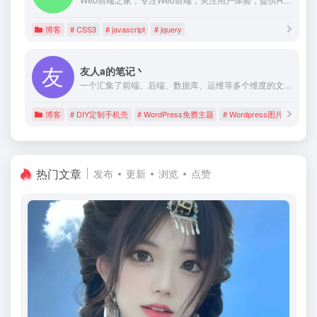
博客
# CSS3
# javascript
# jquery
友人a的笔记丶
一个汇集了前端、后端、数据库、运维等多个维度的文档类型博客，记录日常的学习笔记，也希望能给你带来灵感！
博客
# DIY定制手机壳
# WordPress免费主题
# Wordpress图片本地化
热门文章
发布
更新
浏览
点赞