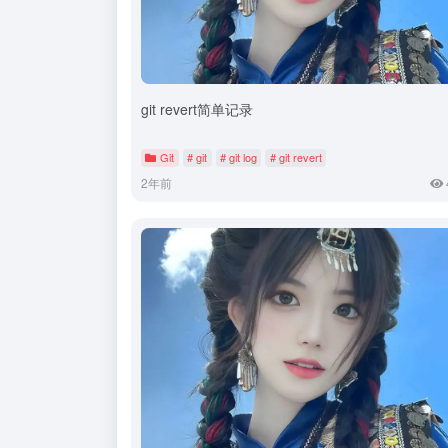
git revert简单记录
Git
# git
# git log
# git revert
2年前