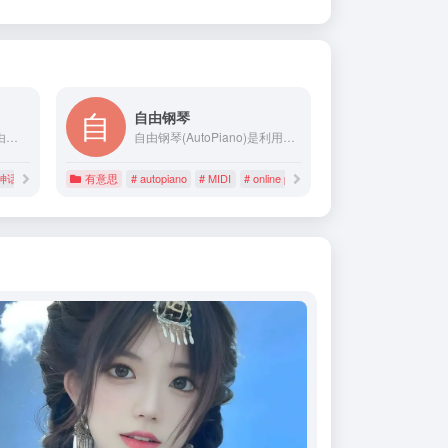
自由钢琴
中国妖怪百集，域名也是由此而来（cbaigui：c-china中国 baigui-百鬼），后改名为知妖，因被盗版抄袭抢注等原因，现已更名为纪妖。咱网站包括但不仅限于妖、怪、神、鬼、精、魔、仙等怪力乱神，甚至还包括一些神奇的植物。为了下文便于表述，咱都简称“妖怪”。
自由钢琴(AutoPiano)是利用HTML5技术开发的在线钢琴应用，致力于为钢琴爱好者、音乐爱好者提供一个优雅、简洁的平台，在学习工作之余可以在线弹钢琴，享受音乐、生活的美好。自由钢琴支持自动演奏和手动演奏，简单易学，快来试试吧~
国神话
有意思
# autopiano
# MIDI
# online piano