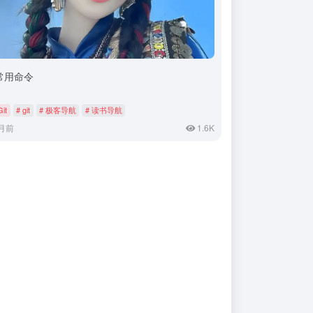
t常用命令
Git
# git
# 极客导航
# 读书导航
月前
1.6K