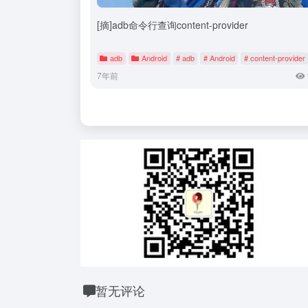
[摘]adb命令行查询content-provider
adb
Android
# adb
# Android
# content-provider
7年前
暂无评论