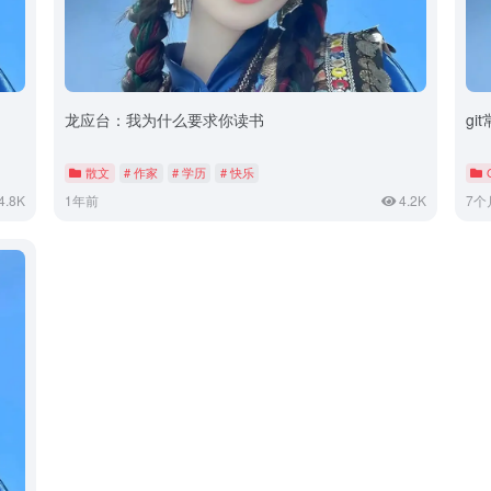
龙应台：我为什么要求你读书
gi
散文
# 作家
# 学历
# 快乐
4.8K
1年前
4.2K
7个