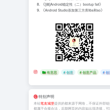
《
》
[摘]Android稳定性（二）bootup fail
《
》
Android Studio添加第三方库libs和so
有意思
# 创意
# 创意产品
# 
特别声明
本站
笔友城堡
提供的
都来源于网络，不保证外部链
都属于合规合法，后期网页的内容如出现违规，可