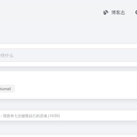
博客志
biumall
：我曾有七次鄙视自己的灵魂 (10/30)