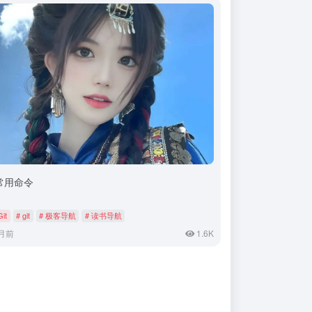
t常用命令
Git
# git
# 极客导航
# 读书导航
月前
1.6K