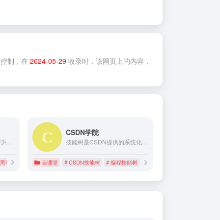
控制，在
2024-05-29
收录时，该网页上的内容，
CSDN学院
传智教育（“传智播客”全新升级为“传智教育”）和黑马程序员视频库-免费提供传智教育和黑马程序员全套视频教程下载和免费公开课，以及各学科学习路线图。
技能树是CSDN提供的系统化，面向实战的学习环境。 能帮助用户从初学者成长为合格的编程工程师。包含python、java、C语言、php等编程语言，系统地整理了关于编程领域的知识点，从海量的 CSDN 数据中不断更新高质量内容，让学习更有价值。
 黑马程序员
云课堂
# CSDN技能树
# 编程技能树
# 编程知识图谱