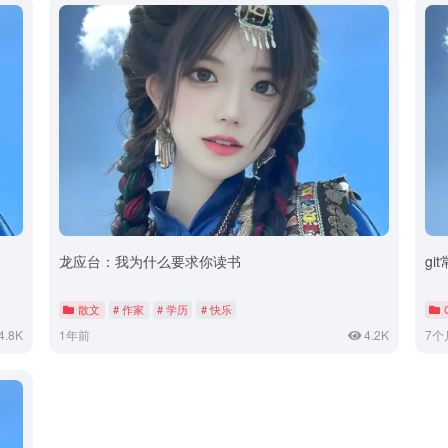
龙应台：我为什么要求你读书
gi
散文
# 作家
# 学历
# 快乐
4.8K
1年前
4.2K
7个