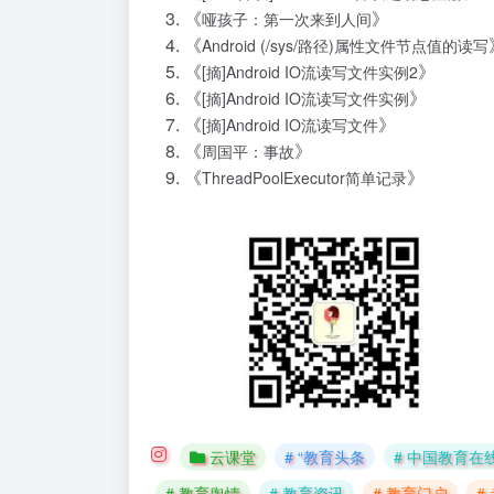
《
》
哑孩子：第一次来到人间
《
Android (/sys/路径)属性文件节点值的读写
《
》
[摘]Android IO流读写文件实例2
《
》
[摘]Android IO流读写文件实例
《
》
[摘]Android IO流读写文件
《
》
周国平：事故
《
》
ThreadPoolExecutor简单记录
云课堂
# “教育头条
# 中国教育在线
# 教育舆情
# 教育资讯
# 教育门户
#