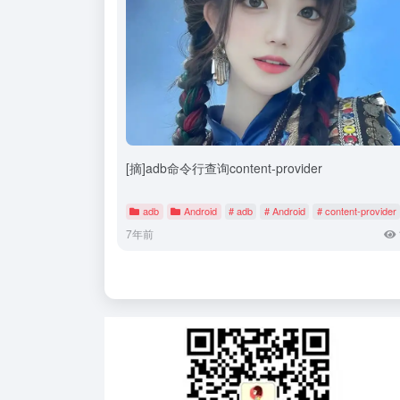
[摘]adb命令行查询content-provider
adb
Android
# adb
# Android
# content-provider
7年前