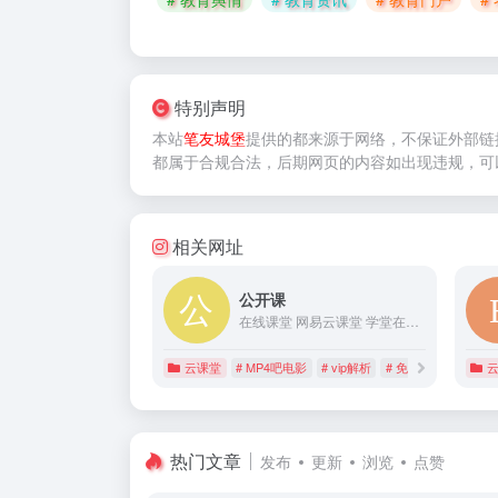
特别声明
本站
笔友城堡
提供的
都来源于网络，不保证外部链
都属于合规合法，后期网页的内容如出现违规，可
相关网址
公开课
在线课堂 网易云课堂 学堂在线 腾讯课堂 百度传课 优酷教育 中国大学MOOC 淘课网 公开课 丁香公开课 新浪公开课 网易公开课 看看公开课 西安大学公开课 爱奇艺公开课 国图公开课 人民公开课 21...
云课堂
# MP4吧电影
# vip解析
# 免费小说
热门文章
发布
更新
浏览
点赞