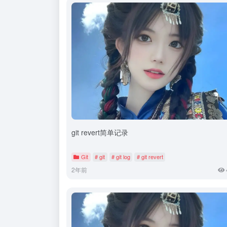
git revert简单记录
Git
# git
# git log
# git revert
2年前