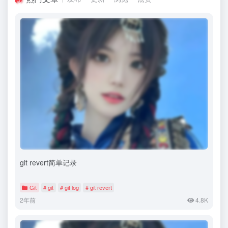
git revert简单记录
Git
# git
# git log
# git revert
2年前
4.8K