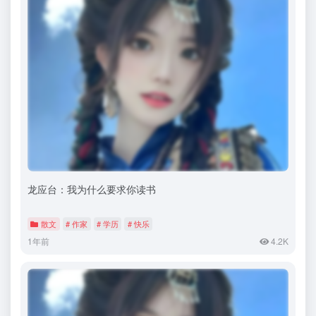
龙应台：我为什么要求你读书
散文
# 作家
# 学历
# 快乐
1年前
4.2K