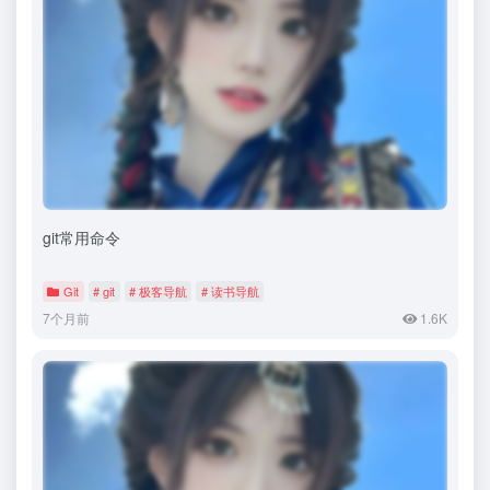
git常用命令
Git
# git
# 极客导航
# 读书导航
7个月前
1.6K