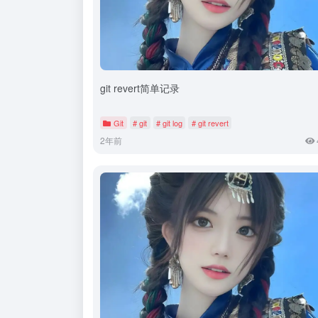
git revert简单记录
Git
# git
# git log
# git revert
2年前