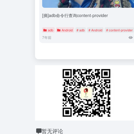
[摘]adb命令行查询content-provider
adb
Android
# adb
# Android
# content-provider
7年前
暂无评论