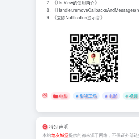
《
》
ListView的使用简介
《
Handler.removeCallbacksAndMessages
《
》
去除Notification提示音
电影
# 影视工场
# 电影
# 视频
特别声明
本站
笔友城堡
提供的
都来源于网络，不保证外部链