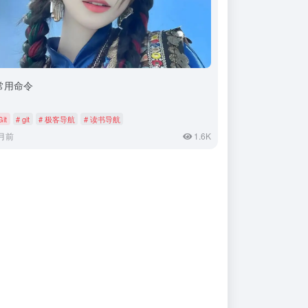
t常用命令
Git
# git
# 极客导航
# 读书导航
月前
1.6K