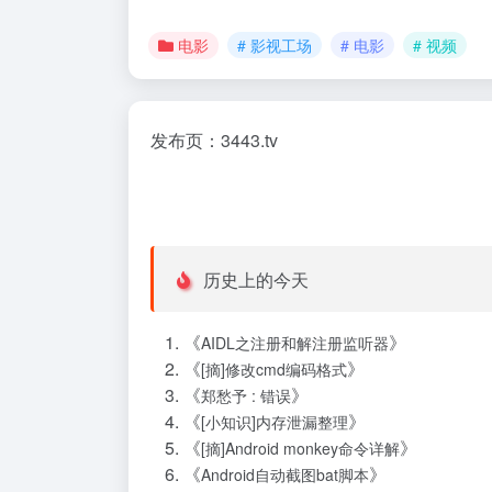
电影
# 影视工场
# 电影
# 视频
发布页：3443.tv
历史上的今天
《
》
AIDL之注册和解注册监听器
《
》
[摘]修改cmd编码格式
《
》
郑愁予 : 错误
《
》
[小知识]内存泄漏整理
《
》
[摘]Android monkey命令详解
《
》
Android自动截图bat脚本