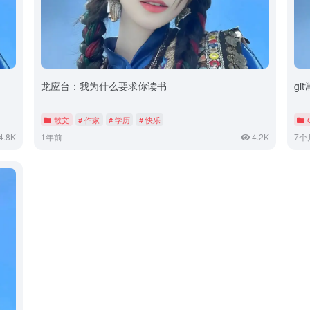
龙应台：我为什么要求你读书
gi
散文
# 作家
# 学历
# 快乐
4.8K
1年前
4.2K
7个