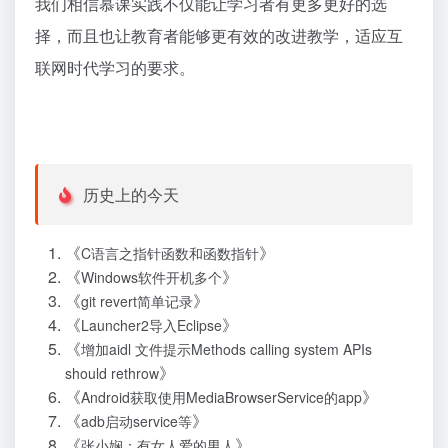
我们相信慕课实践不仅能让学习者有更多更好的选
择，而且也让教育者能够更有效的改进教学，适应互
联网时代学习的要求。
历史上的今天
《
》
C语言之指针函数和函数指针
《
》
Windows软件开机多个
《
》
git revert简单记录
《
》
Launcher2导入Eclipse
《
增加aidl 文件提示Methods calling system APIs
》
should rethrow
《
》
Android获取使用MediaBrowserService的app
《
》
adb启动service等
《
》
张小娴：有女人爱的男人