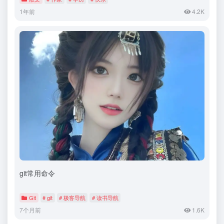
1年前
4.2K
git常用命令
Git
# git
# 极客导航
# 读书导航
7个月前
1.6K