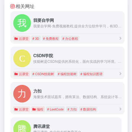
相关网址
我要自学网
我要自学网-免费视频教程,提供全方位软件学习，有3D教程，平面教程，多媒体制作教程，办公信息化教程，机械设计教程，网站制作教程,电脑培训
云课堂
# 3D
# 免费教程
# 办公教程
CSDN学院
技能树是CSDN提供的系统化，面向实战的学习环境。 能帮助用户从初学者成长为合格的编程工程师。包含python、java、C语言、php等编程语言，系统地整理了关于编程领域的知识点，从海量的 CSDN 数据中不断更新高质量内容，让学习更有价值。
云课堂
# CSDN技能树
# 编程技能树
# 编程知识图谱
力扣
海量技术面试题库，拥有算法、数据结构、系统设计等 1000+题目，帮助你高效提升编程技能，轻松拿下世界 IT 名企 Dream Offer。
云课堂
编程
# LeetCode
# 力扣
# 数据结构
腾讯课堂
腾讯课堂_专业的在线教育平台