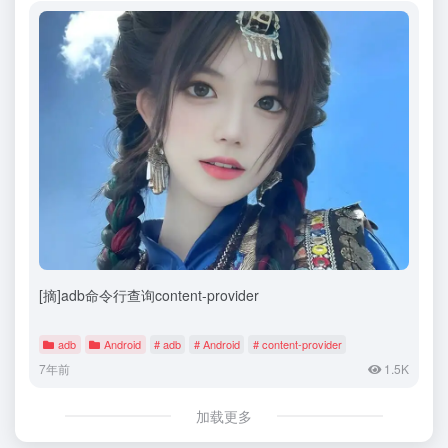
[摘]adb命令行查询content-provider
adb
Android
# adb
# Android
# content-provider
7年前
1.5K
加载更多