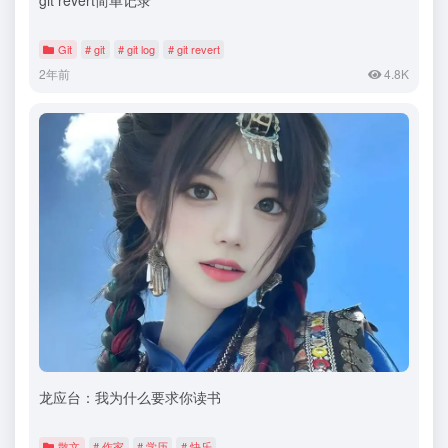
Git
# git
# git log
# git revert
2年前
4.8K
龙应台：我为什么要求你读书
散文
# 作家
# 学历
# 快乐