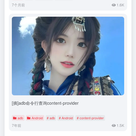
7个月前
1.6K
[摘]adb命令行查询content-provider
adb
Android
# adb
# Android
# content-provider
7年前
1.5K