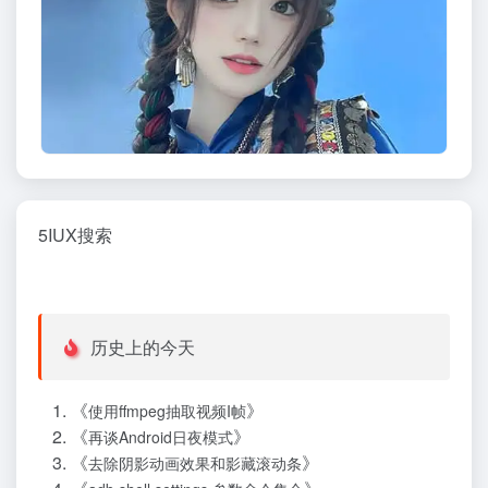
5IUX搜索
历史上的今天
《
》
使用ffmpeg抽取视频I帧
《
》
再谈Android日夜模式
《
》
去除阴影动画效果和影藏滚动条