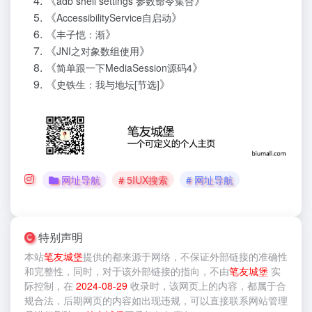
《
》
adb shell settings 参数命令集合
《
》
AccessibilityService自启动
《
》
丰子恺：渐
《
》
JNI之对象数组使用
《
》
简单跟一下MediaSession源码4
《
》
史铁生：我与地坛[节选]
网址导航
# 5IUX搜索
# 网址导航
特别声明
本站
笔友城堡
提供的
都来源于网络，不保证外部链接的准确性
和完整性，同时，对于该外部链接的指向，不由
笔友城堡
实
际控制，在
2024-08-29
收录时，该网页上的内容，都属于合
规合法，后期网页的内容如出现违规，可以直接联系网站管理