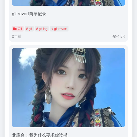
git revert简单记录
Git
# git
# git log
# git revert
2年前
4.8K
龙应台：我为什么要求你读书