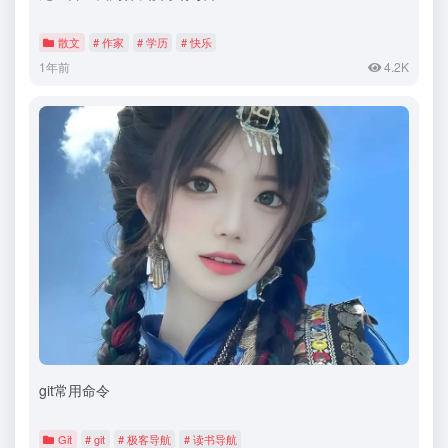
散文
# 作家
# 学历
# 快乐
1年前
4.2K
git常用命令
Git
# git
# 极客导航
# 读书导航