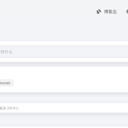
博客志
biumall
床 (05/31)