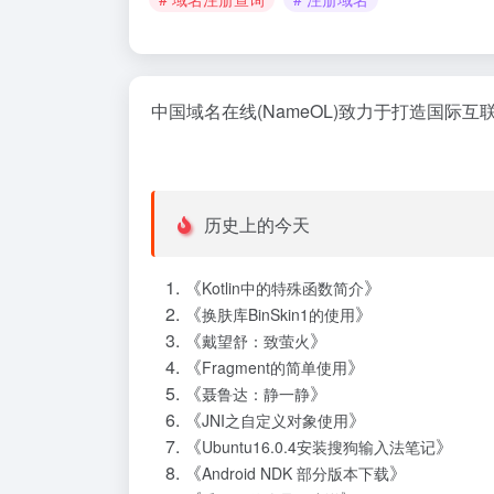
中国域名在线(NameOL)致力于打造国际
历史上的今天
《
》
Kotlin中的特殊函数简介
《
》
换肤库BinSkin1的使用
《
》
戴望舒：致萤火
《
》
Fragment的简单使用
《
》
聂鲁达：静一静
《
》
JNI之自定义对象使用
《
》
Ubuntu16.0.4安装搜狗输入法笔记
《
》
Android NDK 部分版本下载