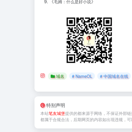
《
》
毛姆：什么是好小说
域名
# NameOL
# 中国域名在线
特别声明
本站
笔友城堡
提供的
都来源于网络，不保证外部链
都属于合规合法，后期网页的内容如出现违规，可