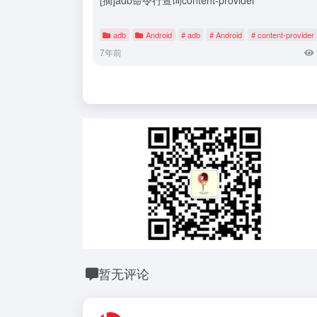
adb
Android
# adb
# Android
# content-provider
7年前
暂无评论