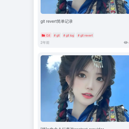
git revert简单记录
Git
# git
# git log
# git revert
2年前
[摘]adb命令行查询content-provider