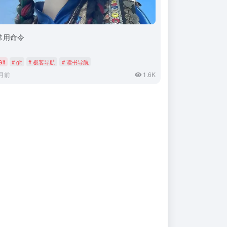
t常用命令
Git
# git
# 极客导航
# 读书导航
月前
1.6K