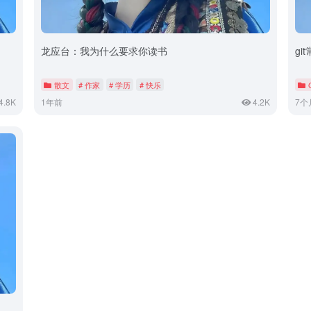
龙应台：我为什么要求你读书
gi
散文
# 作家
# 学历
# 快乐
4.8K
1年前
4.2K
7个