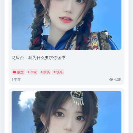
龙应台：我为什么要求你读书
散文
# 作家
# 学历
# 快乐
1年前
4.2K