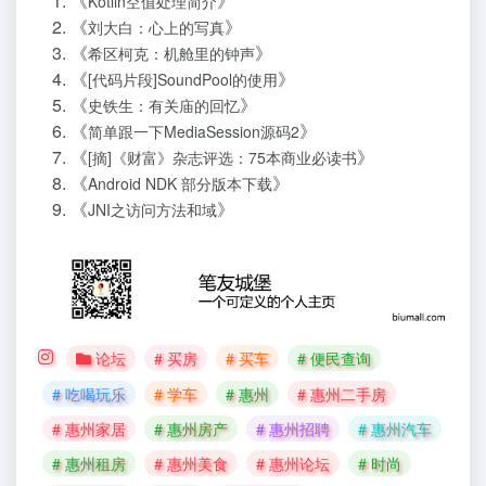
《
》
Kotlin空值处理简介
《
》
刘大白：心上的写真
《
》
希区柯克：机舱里的钟声
《
》
[代码片段]SoundPool的使用
《
》
史铁生：有关庙的回忆
《
》
简单跟一下MediaSession源码2
《
》
[摘]《财富》杂志评选：75本商业必读书
《
》
Android NDK 部分版本下载
《
》
JNI之访问方法和域
论坛
# 买房
# 买车
# 便民查询
# 吃喝玩乐
# 学车
# 惠州
# 惠州二手房
# 惠州家居
# 惠州房产
# 惠州招聘
# 惠州汽车
# 惠州租房
# 惠州美食
# 惠州论坛
# 时尚