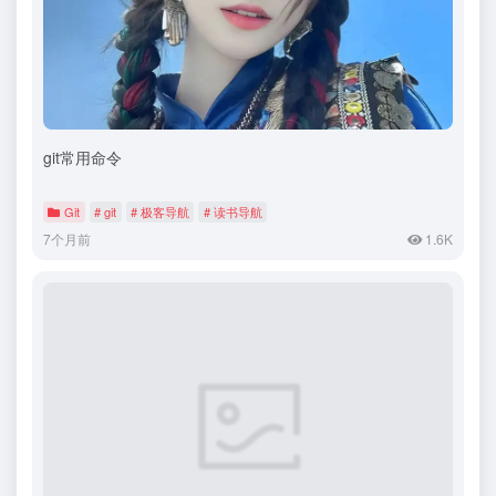
git常用命令
Git
# git
# 极客导航
# 读书导航
7个月前
1.6K