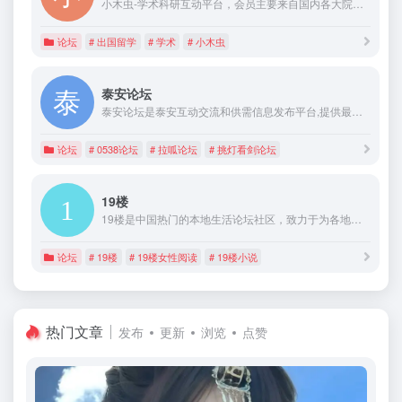
小木虫-学术科研互动平台，会员主要来自国内各大院校、科研院所的博硕士研究生，企业研发人员，这里拥有旺盛的人气、良好的交流氛围及广阔的交流空间，已成为聚集众多科研工作者的学术资源、经验交流平台。小木虫论坛秉承“为中国学术科研免费提供动力”宗旨，已成为国内最有人气的学术科研站！
论坛
# 出国留学
# 学术
# 小木虫
泰安论坛
泰安论坛是泰安互动交流和供需信息发布平台,提供最全的泰安生活信息资讯,是泰安人的网络精神家园是泰安最大的综合性门户社区论坛
论坛
# 0538论坛
# 拉呱论坛
# 挑灯看剑论坛
19楼
19楼是中国热门的本地生活论坛社区，致力于为各地用户提供便捷的生活交流空间和体贴的本地生活服务，在这里，你可以轻松搞定相亲、结婚、装修、育儿这几桩人生大事，还可以获得租房、求职、美食、旅游、房产、教育、二手交易等本地生活服务信息。
论坛
# 19楼
# 19楼女性阅读
# 19楼小说
热门文章
发布
更新
浏览
点赞