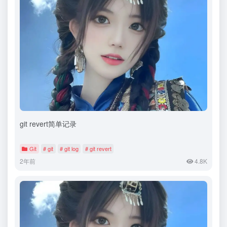
git revert简单记录
Git
# git
# git log
# git revert
2年前
4.8K