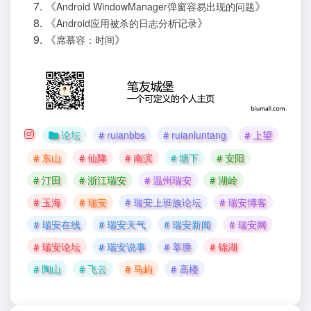
《
》
Android WindowManager弹窗容易出现的问题
《
》
Android应用被杀的日志分析记录
《
》
席慕容：时间
论坛
# ruianbbs
# ruianluntang
# 上望
# 东山
# 仙降
# 南滨
# 塘下
# 安阳
# 汀田
# 浙江瑞安
# 温州瑞安
# 湖岭
# 玉海
# 瑞安
# 瑞安上班族论坛
# 瑞安博客
# 瑞安在线
# 瑞安天气
# 瑞安新闻
# 瑞安网
# 瑞安论坛
# 瑞安说事
# 莘塍
# 锦湖
# 陶山
# 飞云
# 马屿
# 高楼