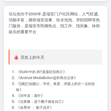
论坛创办于2000年,是瑞安门户社区网站，人气旺盛,
功能丰富，拥有瑞安说事、吹水泡泡、求职招聘等热
门版块，是瑞安市民聊热点、找工作、找对象、休闲
娱乐的重要平台
历史上的今天
《
》
Kotlin中的.和!!直接区别简介
《
》
Android MediaButton监听再次记录
《
[摘]已知圆心，半径，角度，求圆上的任一点的坐
》
标
《
》
刘半农：落叶
《
》
沈青黎：进个圈子锻造自己
《
》
余秀华 ： 栀子花开