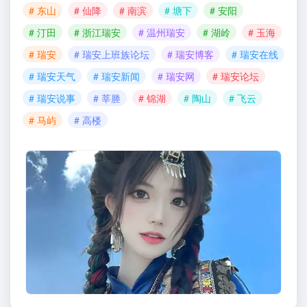
# 东山
# 仙降
# 南滨
# 塘下
# 安阳
# 汀田
# 浙江瑞安
# 温州瑞安
# 湖岭
# 玉海
# 瑞安
# 瑞安上班族论坛
# 瑞安博客
# 瑞安在线
# 瑞安天气
# 瑞安新闻
# 瑞安网
# 瑞安论坛
# 瑞安说事
# 莘塍
# 锦湖
# 陶山
# 飞云
# 马屿
# 高楼