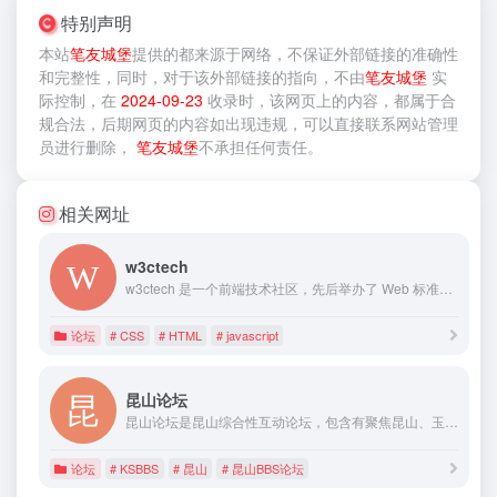
特别声明
本站
笔友城堡
提供的
都来源于网络，不保证外部链接的准确性
和完整性，同时，对于该外部链接的指向，不由
笔友城堡
实
际控制，在
2024-09-23
收录时，该网页上的内容，都属于合
规合法，后期网页的内容如出现违规，可以直接联系网站管理
员进行删除，
笔友城堡
不承担任何责任。
相关网址
w3ctech
w3ctech 是一个前端技术社区，先后举办了 Web 标准化交流会、CSS 大会、VueConf、JavaScript 专题会议。
论坛
# CSS
# HTML
# javascript
昆山论坛
昆山论坛是昆山综合性互动论坛，包含有聚焦昆山、玉山广场、家有儿女、KBS车友会、昆山房产、昆山装饰、昆山教育局等论坛版块
论坛
# KSBBS
# 昆山
# 昆山BBS论坛