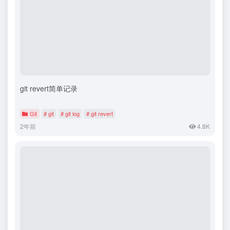
git revert简单记录
Git
# git
# git log
# git revert
2年前
4.8K