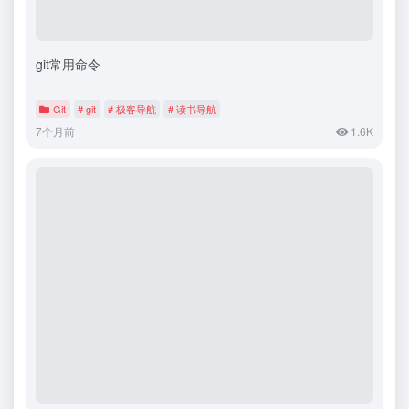
git常用命令
Git
# git
# 极客导航
# 读书导航
7个月前
1.6K