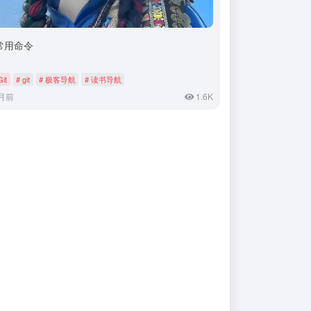
t常用命令
Git
# git
# 极客导航
# 读书导航
月前
1.6K