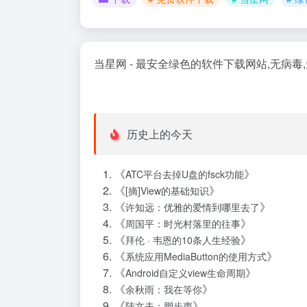
当星网 - 最安全绿色的软件下载网站,无病
历史上的今天
《
》
ATC平台去掉U盘的fsck功能
《
》
[摘]View的基础知识
《
》
许知远：优雅的爱情到哪里去了
《
》
周国平：时光村落里的往事
《
》
拜伦 · 韦恩的10条人生经验
《
》
系统应用MediaButton的使用方式
《
》
Android自定义view生命周期
《
》
余秋雨：我在等你
《
》
陆文夫：脚步声