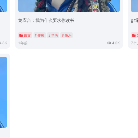
龙应台：我为什么要求你读书
gi
散文
# 作家
# 学历
# 快乐
4.8K
1年前
4.2K
7个