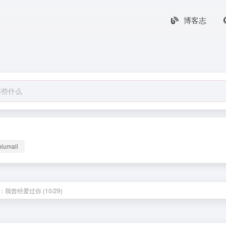
博客志
biumall
我曾经爱过你 (10/29)