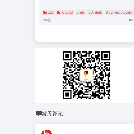
adb
Android
# adb
# Android
# content-provider
7年前
暂无评论