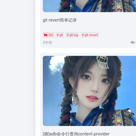
git revert简单记录
Git
# git
# git log
# git revert
2年前
[摘]adb命令行查询content-provider