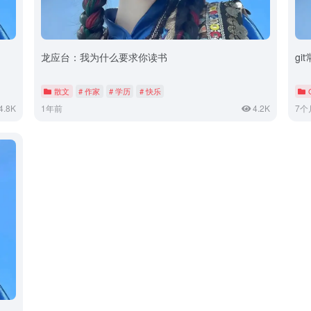
龙应台：我为什么要求你读书
gi
散文
# 作家
# 学历
# 快乐
4.8K
1年前
4.2K
7个