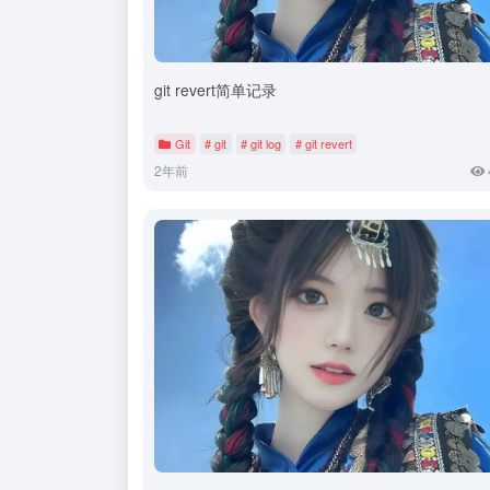
git revert简单记录
Git
# git
# git log
# git revert
2年前