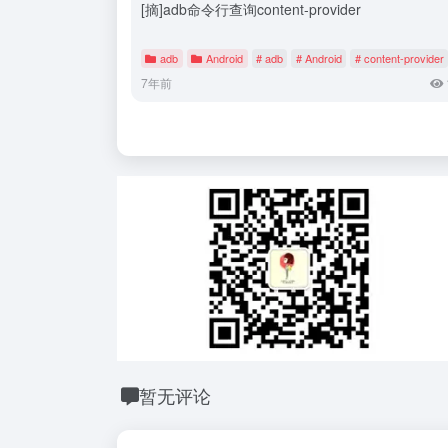
[摘]adb命令行查询content-provider
adb
Android
# adb
# Android
# content-provider
7年前
暂无评论