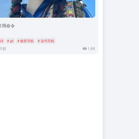
t常用命令
Git
# git
# 极客导航
# 读书导航
月前
1.6K