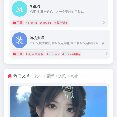
MSDN
MSDN, 我告诉你 - 做一个安静的工具站
工具
# itellyou
# MSDN
# 我告诉你
装机大师
京东装机大师提供组装电脑配置单和组装电脑服务，在线自助装机，满足游戏娱乐办公需求，装机宝典拥有大量配置方案，为小白用户提供高性价比配置单，硬件自动兼容，买的越多越便宜，京东自营正品行货，物流售后有保障，提供DIY组装一站式服务。
工具
# diy组装电脑
# JD.com
# JD组装电脑
热门文章
发布
更新
浏览
点赞