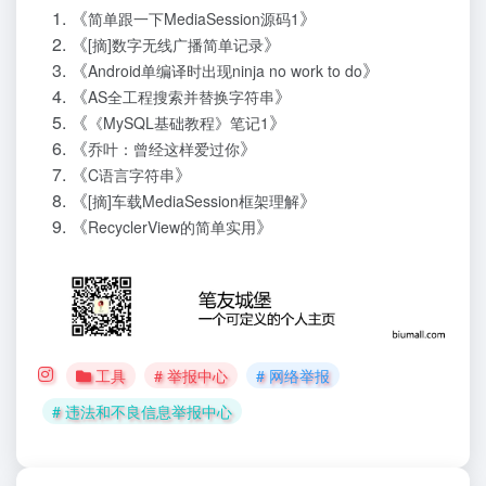
《
》
简单跟一下MediaSession源码1
《
》
[摘]数字无线广播简单记录
《
》
Android单编译时出现ninja no work to do
《
》
AS全工程搜索并替换字符串
《
》
《MySQL基础教程》笔记1
《
》
乔叶：曾经这样爱过你
《
》
C语言字符串
《
》
[摘]车载MediaSession框架理解
《
》
RecyclerView的简单实用
工具
# 举报中心
# 网络举报
# 违法和不良信息举报中心