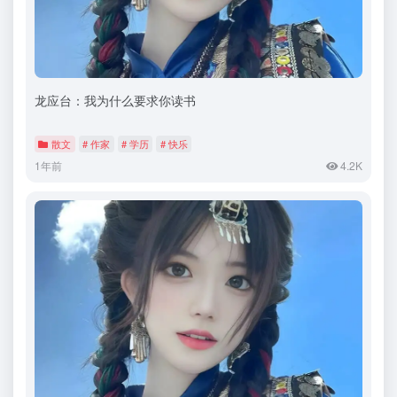
龙应台：我为什么要求你读书
散文
# 作家
# 学历
# 快乐
1年前
4.2K