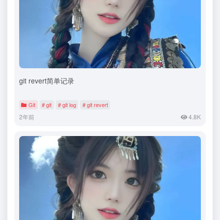
git revert简单记录
Git
# git
# git log
# git revert
2年前
4.8K