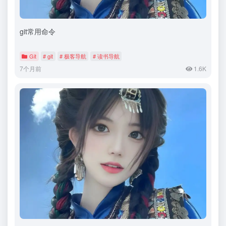
git常用命令
Git
# git
# 极客导航
# 读书导航
7个月前
1.6K