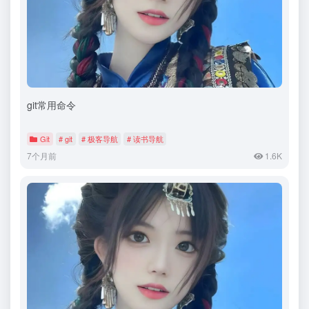
git常用命令
Git
# git
# 极客导航
# 读书导航
7个月前
1.6K