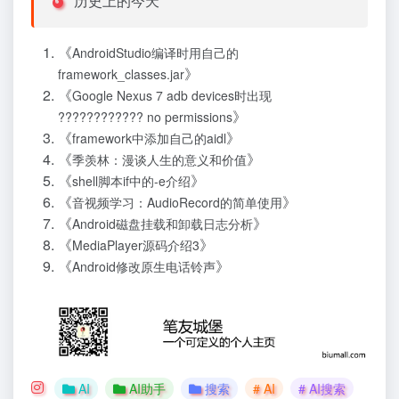
历史上的今天
《
AndroidStudio编译时用自己的
》
framework_classes.jar
《
Google Nexus 7 adb devices时出现
》
???????????? no permissions
《
》
framework中添加自己的aidl
《
》
季羡林：漫谈人生的意义和价值
《
》
shell脚本if中的-e介绍
《
》
音视频学习：AudioRecord的简单使用
《
》
Android磁盘挂载和卸载日志分析
《
》
MediaPlayer源码介绍3
《
》
Android修改原生电话铃声
AI
AI助手
搜索
# AI
# AI搜索