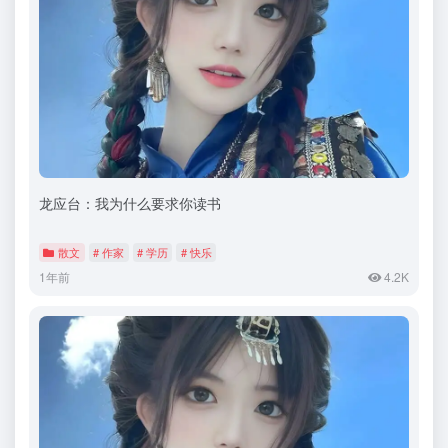
龙应台：我为什么要求你读书
散文
# 作家
# 学历
# 快乐
1年前
4.2K