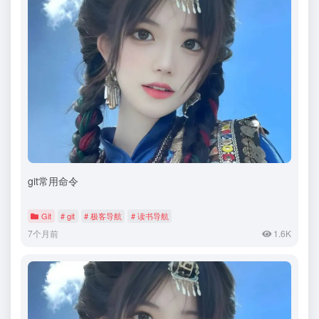
git常用命令
Git
# git
# 极客导航
# 读书导航
7个月前
1.6K