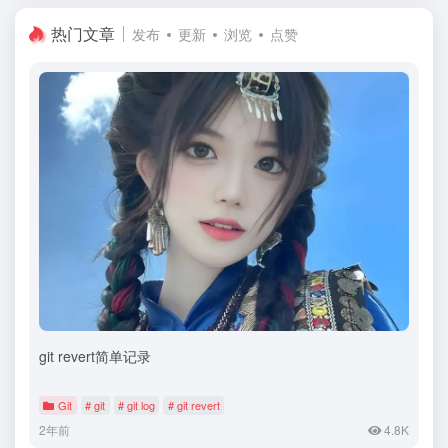
热门文章
发布
更新
浏览
点赞
git revert简单记录
Git
# git
# git log
# git revert
2年前
4.8K