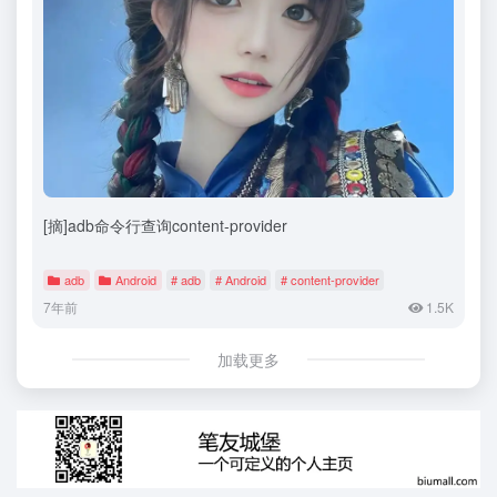
[摘]adb命令行查询content-provider
adb
Android
# adb
# Android
# content-provider
7年前
1.5K
加载更多