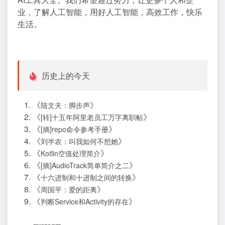
业，了解人工智能，用好人工智能，高效工作，快乐
生活。
历史上的今天
《
》
陆文夫：脚步声
《
》
[转]十五年阿里老员工万字离职帖
《
》
[摘]repo命令参考手册
《
》
刘半农：叫我如何不想她
《
》
Kotlin空值处理简介
《
》
[摘]AudioTrack简单简介之二
《
》
十六进制和十进制之间的转换
《
》
周国平：爱的距离
《
》
判断Service和Activity的存在