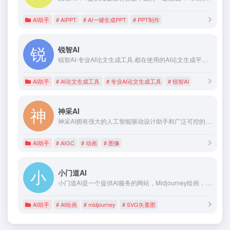
AI助手
# AIPPT
# AI一键生成PPT
# PPT制作
锐智AI
锐智AI-专业AI论文生成工具,都在使用的AI论文生成平台,一键原创生成,快速高效！选题/生成大纲/完整论文生成/文献综述等一键完成,辅助论文写作神器！
AI助手
# AI论文生成工具
# 专业AI论文生成工具
# 锐智AI
神采AI
神采AI拥有强大的人工智能驱动设计助手和广泛可控的AIGC（C-AIGC）模型风格库。可以帮助你从草图、照片或文本中生成出令人惊叹的AI艺术品，包括图像、视频和动画等形式。无论你是经验丰富的设计师还是初学者，神采AI都有你需要的一切，将你的想象力变为现实。神采AI是建筑师、室内设计师、产品设计师和游戏动漫设计师的必备工具。
AI助手
# AIGC
# 动画
# 图像
小门道AI
小门道AI是一个提供AI服务的网站，Midjourney绘画，抠图，去除水印，魔法抹除，图片变清，无损放大，SVG矢量图等服务
AI助手
# AI绘画
# midjourney
# SVG矢量图