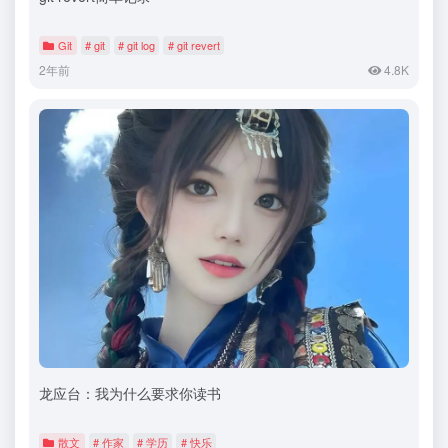
Git
# git
# git log
# git revert
2年前
4.8K
龙应台：我为什么要求你读书
散文
# 作家
# 学历
# 快乐