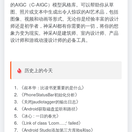
的AIGC（C-AIGC）模型风格库。可以帮助你从草
图、照片或文本中生成出令人惊叹的AI艺术品，包括
图像、视频和动画等形式。无论你是经验丰富的设计
师还是初学者，神采AI都有你需要的一切，将你的想
象力变为现实。神采AI是建筑师、室内设计师、产品
设计师和游戏动漫设计师的必备工具。
历史上的今天
《
》
叔本华：比读书更重要的是什么
《
》
PhoneStatusBar初始化分析
《
》
关闭jaudiotagger的输出日志
《
》
Android获取磁盘监听和路径
《
》
冰心 : 一日的春光
《
》
Link of class 'Lcom.....;' failed
《
》
Android Studio添加第三方库libs和so