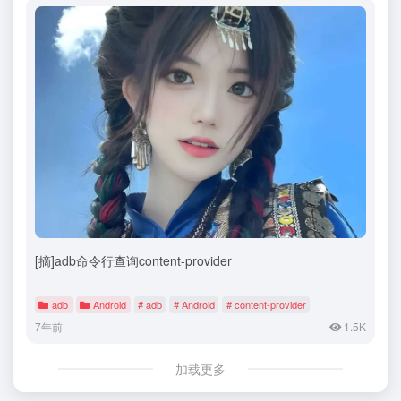
[摘]adb命令行查询content-provider
adb
Android
# adb
# Android
# content-provider
7年前
1.5K
加载更多