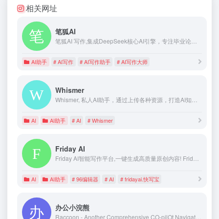
相关网址
笔狐AI
笔狐AI 写作,集成DeepSeek核心AI引擎，专注毕业论文,毕业设计,学术工作报告,商业方案,商业计划书, 万字论文,一键直出,自动排版,自动校对,智能降重,完整覆盖12大学科、820个专业方向、全球11种语言,AI简历,AIPPT,免费体验。
AI助手
# AI写作
# AI写作助手
# AI写作大师
Whismer
Whismer, 私人AI助手，通过上传各种资源，打造AI知识库，训练专业的AI助手，得到正确的答案。每个人都可以轻松定制自己的AI，并且可以团队共享专业AI。
AI
AI助手
# AI
# Whismer
Friday AI
Friday AI智能写作平台,一键生成高质量原创内容! Friday AI-国内顶尖算法模型,AI自动生成原创文章,60+丰富写作模板,十大写作场景全覆盖,支持改写,续写,扩写,搜索引擎优化,全场景媒体运营神器!
AI
AI助手
# 96编辑器
# AI
# fridayai.快写宝
办公小浣熊
Raccoon - Another Comprehensive CO-pilOt Navigator ｜ Raccoon是基于商汤自研大语言模型的智能助手，包含代码助手、办公助手，满足用户代码编写、数据分析、编程学习等各类需求。