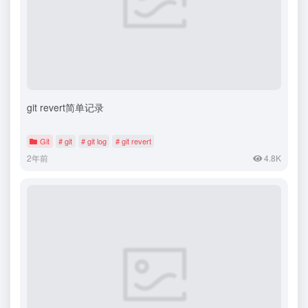
git revert简单记录
Git
# git
# git log
# git revert
2年前
4.8K