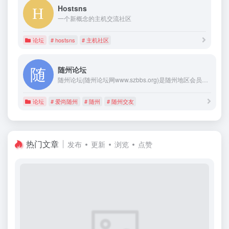
Hostsns
一个新概念的主机交流社区
论坛
# hostsns
# 主机社区
随州论坛
随州论坛(随州论坛网www.szbbs.org)是随州地区会员最多、人气最旺、交流最活跃的大型网络平台。是随州地区最大的论坛，也是随州日报社主办的随州网旗下的大型门户论坛，主题板块涵盖随州地区的文化、生活、社会、时事、体育、娱乐等。
论坛
# 爱尚随州
# 随州
# 随州交友
热门文章
发布
更新
浏览
点赞