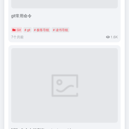
git常用命令
Git
# git
# 极客导航
# 读书导航
7个月前
1.6K