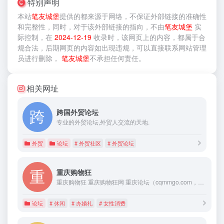
特别声明
本站
笔友城堡
提供的
都来源于网络，不保证外部链接的准确性
和完整性，同时，对于该外部链接的指向，不由
笔友城堡
实
际控制，在
2024-12-19
收录时，该网页上的内容，都属于合
规合法，后期网页的内容如出现违规，可以直接联系网站管理
员进行删除，
笔友城堡
不承担任何责任。
相关网址
跨国外贸论坛
专业的外贸论坛,外贸人交流的天地.
外贸
论坛
# 外贸社区
# 外贸论坛
重庆购物狂
重庆购物狂 重庆购物狂网 重庆论坛（cqmmgo.com，备用域名www.lianglukou.com、www.baibaiyu.com），起源于重庆第一家本土购物、打折交流论坛——重庆购物狂论坛，属于重庆本土化的都市生活消费信息类网站，包含购物、婚庆、美食、休闲、文化、运动、女性消费等一切跟生活消费有关的内容。目前重庆购物狂已经成为重庆最具人气的生活消费社区，为年轻人购物、美食、娱乐等消费行为提供了重要的参考与指导
论坛
# 休闲
# 办婚礼
# 女性消费