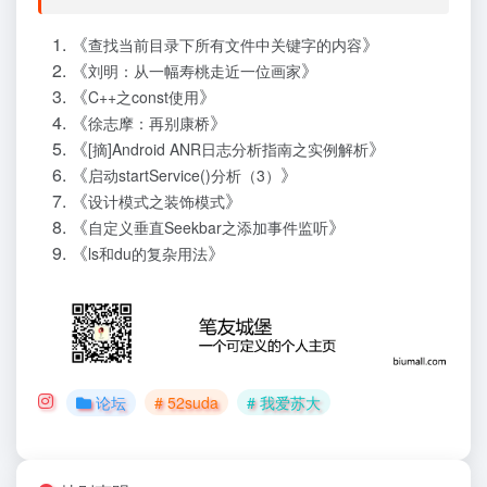
《
》
查找当前目录下所有文件中关键字的内容
《
》
刘明：从一幅寿桃走近一位画家
《
》
C++之const使用
《
》
徐志摩：再别康桥
《
》
[摘]Android ANR日志分析指南之实例解析
《
》
启动startService()分析（3）
《
》
设计模式之装饰模式
《
》
自定义垂直Seekbar之添加事件监听
《
》
ls和du的复杂用法
论坛
# 52suda
# 我爱苏大