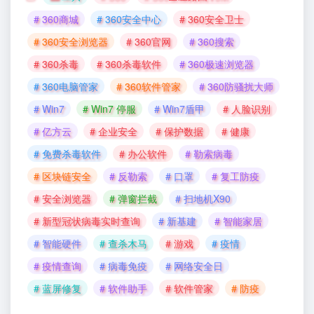
# 360商城
# 360安全中心
# 360安全卫士
# 360安全浏览器
# 360官网
# 360搜索
# 360杀毒
# 360杀毒软件
# 360极速浏览器
# 360电脑管家
# 360软件管家
# 360防骚扰大师
# Win7
# Win7 停服
# Win7盾甲
# 人脸识别
# 亿方云
# 企业安全
# 保护数据
# 健康
# 免费杀毒软件
# 办公软件
# 勒索病毒
# 区块链安全
# 反勒索
# 口罩
# 复工防疫
# 安全浏览器
# 弹窗拦截
# 扫地机X90
# 新型冠状病毒实时查询
# 新基建
# 智能家居
# 智能硬件
# 查杀木马
# 游戏
# 疫情
# 疫情查询
# 病毒免疫
# 网络安全日
# 蓝屏修复
# 软件助手
# 软件管家
# 防疫