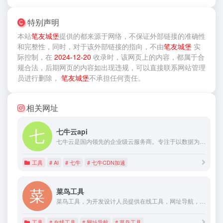
特别声明
本站
笔友城堡
提供的
都来源于网络，不保证外部链接的准确性
和完整性，同时，对于该外部链接的指向，不由
笔友城堡
实
际控制，在
2024-12-20
收录时，该网页上的内容，都属于合
规合法，后期网页的内容如出现违规，可以直接联系网站管理
员进行删除，
笔友城堡
不承担任何责任。
相关网址
七牛云api
七牛云是国内领先的企业级云服务商。专注于以数据为核心的云计算业务，围绕富媒体场景推出了对象存储、融合CDN加速、直播云、容器云、大数据、深度学习平台等产品，并提供一站式智能视频云解决方案。帮助企业快速上云，创造更大的商业价值。
工具
# AI
# 七牛
# 七牛CDN加速
菜鸟工具
菜鸟工具，为开发设计人员提供在线工具，网址导航，提供在线PHP、Python、 CSS、JS 调试，中文简繁体转换，进制转换等工具。致力于打造国内专业WEB开发工具，集成开发环境，WEB开发教程。..
工具
# 在线工具
# 网址导航
# 菜鸟工具