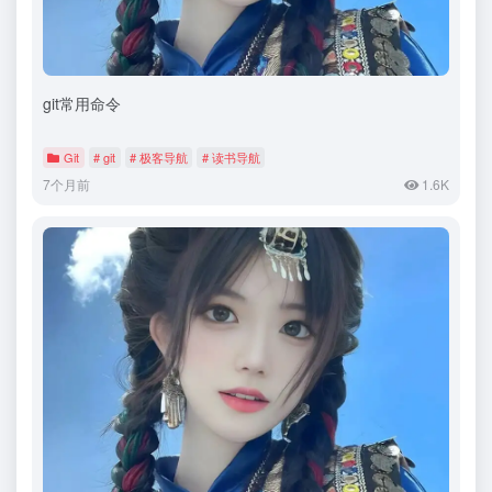
git常用命令
Git
# git
# 极客导航
# 读书导航
7个月前
1.6K