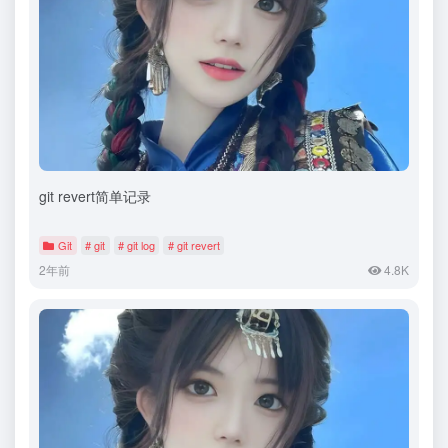
git revert简单记录
Git
# git
# git log
# git revert
2年前
4.8K