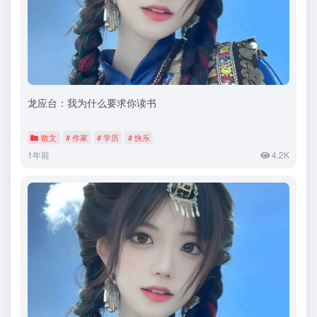
龙应台：我为什么要求你读书
散文
# 作家
# 学历
# 快乐
1年前
4.2K