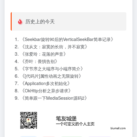
历史上的今天
《
》
Seekbar旋转90后的VerticalSeekBar简单记录
《
》
沈从文：寂寞的长街，并不寂寞
《
》
张爱玲：花落的声音
《
》
乔叶：畏惧告别
《
》
字节序之大端序与小端序简介
《
》
[代码片]属性动画之无限旋转
《
》
Application多次初始化
《
》
OkHttp分析之异步请求
《
》
简单跟一下MediaSession源码2