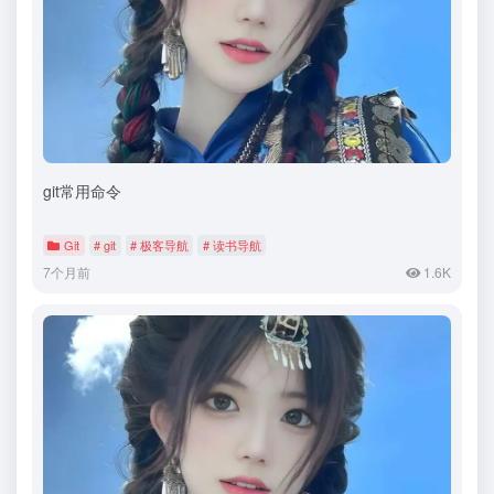
git常用命令
Git
# git
# 极客导航
# 读书导航
7个月前
1.6K