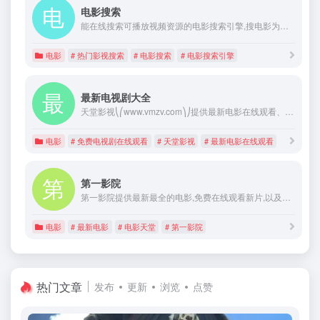
电影搜索
能在线搜索可播放视频资源的电影搜索引擎,搜电影为您收集热门影视资源在线观看,迅雷下载,最新电影搜索,最新上映电影高清资源,视频搜索在线观看,搜电影电影搜索引擎
电影
# 热门影视搜索
# 电影搜索
# 电影搜索引擎
最新电视剧大全
天堂影视⎝⎛www.vmzv.com⎞⎠提供最新电影在线观看、免费电视剧在线观看，天堂影视高清版观看就上天堂影视免费追剧！
电影
# 免费电视剧在线观看
# 天堂影视
# 最新电影在线观看
第一影院
第一影院提供最新最全的电影,免费在线观看新片,以及各种好看的电影。更有丰富电影专题,电影分类,提供最全面影片信息,权威电影评分,忠实影迷的电影评论。
电影
# 最新电影
# 电影天堂
# 第一影院
热门文章
发布
更新
浏览
点赞