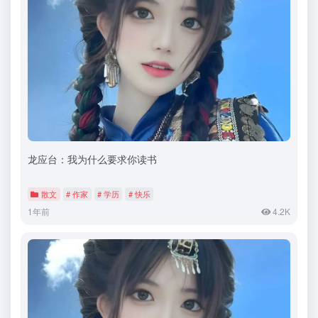
龙应台：我为什么要求你读书
散文
# 作家
# 学历
# 快乐
1年前
4.2K