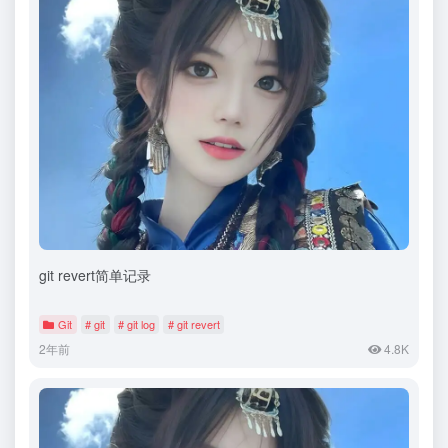
git revert简单记录
Git
# git
# git log
# git revert
2年前
4.8K