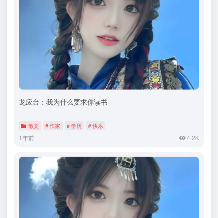
龙应台：我为什么要求你读书
散文
# 作家
# 学历
# 快乐
1年前
4.2K