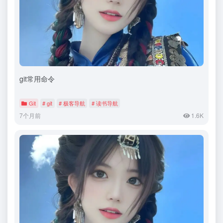
git常用命令
Git
# git
# 极客导航
# 读书导航
7个月前
1.6K