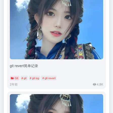
git revert简单记录
Git
# git
# git log
# git revert
2年前
4.8K