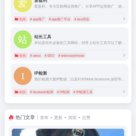
爱盈利
爱盈利，专注互联网运营推广。分享APP运营推广、游戏出海、ASO优化、抖音运营、新媒体运营等最新互联网干货；并提供iOS、安卓APP产品推广ASO搜索优化榜单排名高质量服务。
站长
# app推广
# app推广平台
# aso优化
站长工具
本站是站长必备的工具网站，经常上站长工具可以了解百度SEO数据变化，还可以检测网站死链接、蜘蛛访问、HTML格式检测、网站速度测试、友情链接检查、网站域名IP查询、PR、权重查询、alexa、whois查询等。
站长
# alexa
# SEO
# webmastertools
IP检测
我们检测大量IP数据，以及针对tiktok,facebook,油管等平台实际大量测试，统计影响IP质量的有效参数。为做外贸电商，海外社交流量用户提供方便检测工具。
站长
# facebook检测
# IP检测
# IP检测工具
热门文章
发布
更新
浏览
点赞