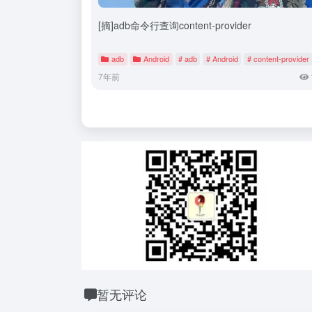
[摘]adb命令行查询content-provider
adb
Android
# adb
# Android
# content-provider
7年前
暂无评论