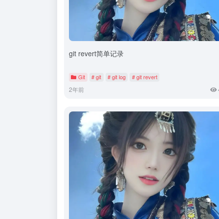
git revert简单记录
Git
# git
# git log
# git revert
2年前