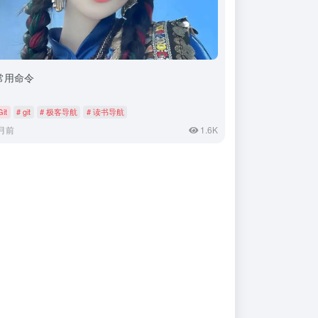
t常用命令
Git
# git
# 极客导航
# 读书导航
月前
1.6K