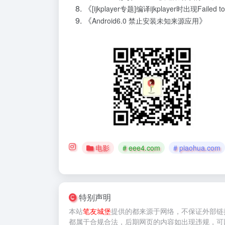
《
[ijkplayer专题]编译ijkplayer时出现Failed to 
《
》
Android6.0 禁止安装未知来源应用
电影
# eee4.com
# piaohua.com
特别声明
本站
笔友城堡
提供的
都来源于网络，不保证外部链
都属于合规合法，后期网页的内容如出现违规，可