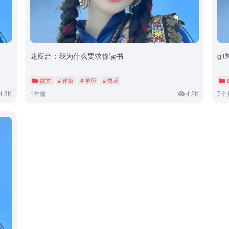
龙应台：我为什么要求你读书
gi
散文
# 作家
# 学历
# 快乐
4.8K
1年前
4.2K
7个