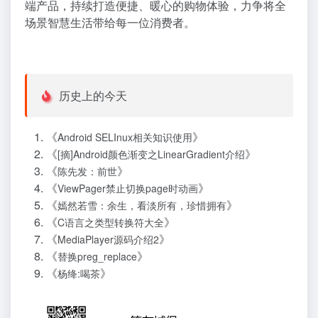
端产品，持续打造便捷、暖心的购物体验，力争将全
场景智慧生活带给每一位消费者。
历史上的今天
《
》
Android SELInux相关知识使用
《
》
[摘]Android颜色渐变之LinearGradient介绍
《
》
陈先发：前世
《
》
ViewPager禁止切换page时动画
《
》
嫣然若雪：余生，看淡所有，珍惜拥有
《
》
C语言之类型转换符大全
《
》
MediaPlayer源码介绍2
《
》
替换preg_replace
《
》
杨绛:喝茶