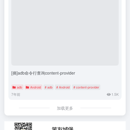
[摘]adb命令行查询content-provider
adb
Android
# adb
# Android
# content-provider
7年前
1.5K
加载更多