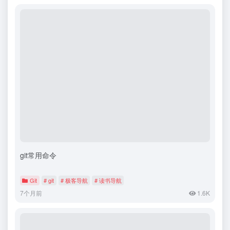
git常用命令
Git
# git
# 极客导航
# 读书导航
7个月前
1.6K