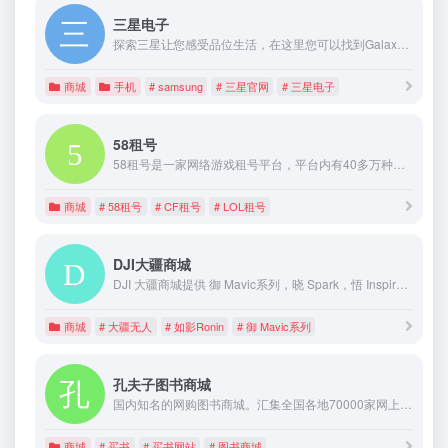
三星电子
探索三星让您感受品位生活，在这里您可以找到Galaxy S25 Ultra , Galaxy S25 | S25+，Galaxy Z Fold6 | Z Flip6，Galaxy Tab S10系列，Galaxy Watch ultra，Galaxy Watch7，三星 W24 | W24 Flip，Galaxy Buds3 Pro，Galaxy Ring等新品，也可以浏览手机、电视、显示器、冰箱、洗衣机等三星官方产品内容，并获得相关产品服务与支持。
商城
手机
# samsung
# 三星官网
# 三星电子
58租号
58租号是一家网络游戏租号平台，平台内有40多万种游戏帐号，精品帐号任意畅玩。
商城
# 58租号
# CF租号
# LOL租号
DJI大疆商城
DJI 大疆商城提供 御 Mavic系列，晓 Spark，悟 Inspire系列，灵眸Osmo，如影Ronin系列等专业的航拍和地面影像设备、配件以及行业应用和飞控系统的购买以及旧产品回收等服务。
商城
# 大疆无人
# 如影Ronin
# 御 Mavic系列
孔夫子图书商城
国内知名的网购图书商城。汇集全国各地70000家网上书店，展示多达9000万种书籍，各类打折书店、折扣书籍、特价书籍、二手图书一应俱全。网上买书、开书店卖书、淘书批发，首选孔夫子旧书网。
商城
# 买书
# 买书网站
# 图书商城