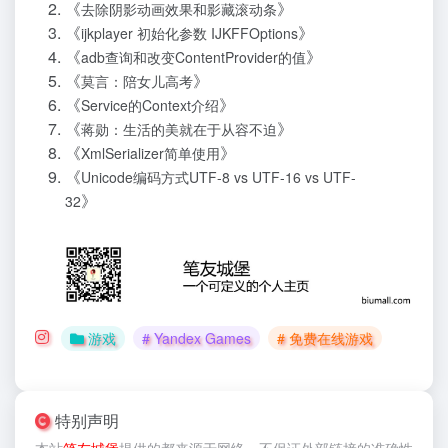
《
》
去除阴影动画效果和影藏滚动条
《
》
ijkplayer 初始化参数 IJKFFOptions
《
》
adb查询和改变ContentProvider的值
《
》
莫言：陪女儿高考
《
》
Service的Context介绍
《
》
蒋勋：生活的美就在于从容不迫
《
》
XmlSerializer简单使用
《
Unicode编码方式UTF-8 vs UTF-16 vs UTF-
》
32
游戏
# Yandex Games
# 免费在线游戏
特别声明
本站
笔友城堡
提供的
都来源于网络，不保证外部链接的准确性