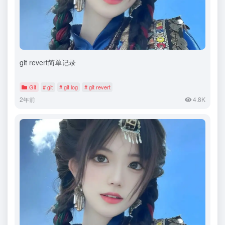
git revert简单记录
Git
# git
# git log
# git revert
2年前
4.8K