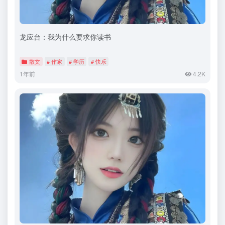
龙应台：我为什么要求你读书
散文
# 作家
# 学历
# 快乐
1年前
4.2K