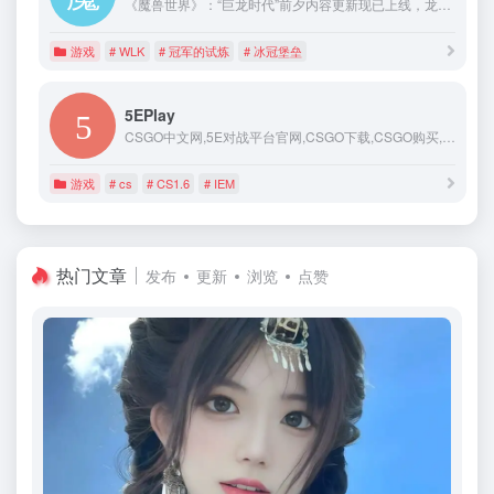
《魔兽世界》：“巨龙时代”前夕内容更新现已上线，龙希尔唤魔师11月17日解锁。《魔兽世界》怀旧服“巫妖王之怒”现已上线，70级角色直升服务现已推出！
游戏
# WLK
# 冠军的试炼
# 冰冠堡垒
5EPlay
CSGO中文网,5E对战平台官网,CSGO下载,CSGO购买,CSGO新手教程,CSGO中文版,CSGO约战,CSGO对战平台,5EPlay.com
游戏
# cs
# CS1.6
# IEM
热门文章
发布
更新
浏览
点赞