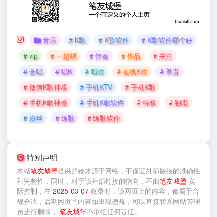
音乐
# K歌
# K歌软件
# K歌软件哪个好
# vip
# 一起唱
# 伴奏
# 作品
# 关注
# 合唱
# 唱K
# 唱歌
# 在线K歌
# 尊贵
# 微信K歌神器
# 手机KTV
# 手机K歌
# 手机K歌神器
# 手机K歌软件
# 特权
# 独唱
# 粉丝
# 练歌
# 练歌软件
特别声明
本站
笔友城堡
提供的
都来源于网络，不保证外部链接的准确性
和完整性，同时，对于该外部链接的指向，不由
笔友城堡
实
际控制，在
2025-03-07
收录时，该网页上的内容，都属于合
规合法，后期网页的内容如出现违规，可以直接联系网站管理
员进行删除，
笔友城堡
不承担任何责任。