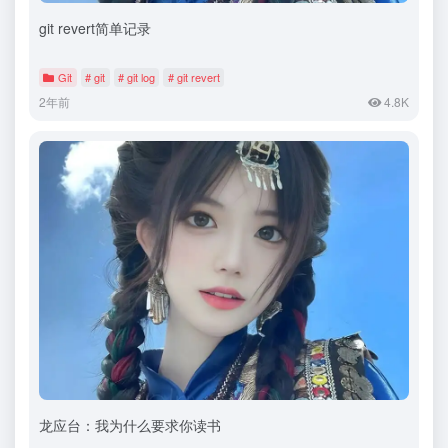
git revert简单记录
Git
# git
# git log
# git revert
2年前
4.8K
龙应台：我为什么要求你读书