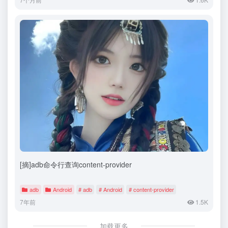
[摘]adb命令行查询content-provider
adb
Android
# adb
# Android
# content-provider
7年前
1.5K
加载更多