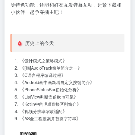
等特色功能，还能和好友互发弹幕互动，赶紧下载和
小伙伴一起争夺擂主吧！
历史上的今天
《
》
设计模式之策略模式
《
》
[摘]AudioTrack简单简介之一
《
》
C语言程序编译过程
《
》
Android画中画新增自定义按键简介
《
》
PhoneStatusBar初始化分析
《
》
ListView判断当前item可见
《
》
Kotlin中的.和!!直接区别简介
《
》
视频分辨率缩放适配
《
》
AS全工程搜索并替换字符串