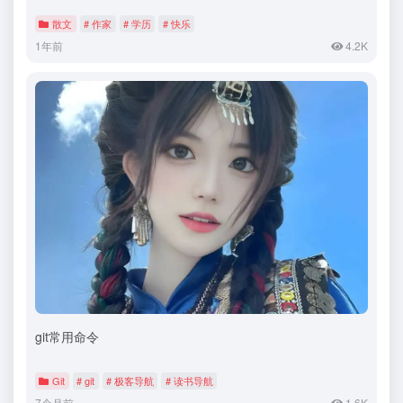
散文
# 作家
# 学历
# 快乐
1年前
4.2K
git常用命令
Git
# git
# 极客导航
# 读书导航
7个月前
1.6K