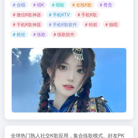
# 合唱
# 唱K
# 唱歌
# 在线K歌
# 尊贵
# 微信K歌神器
# 手机KTV
# 手机K歌
# 手机K歌神器
# 手机K歌软件
# 特权
# 独唱
# 粉丝
# 练歌
# 练歌软件
全球热门熟人社交K歌应用，集合练歌模式、好友PK