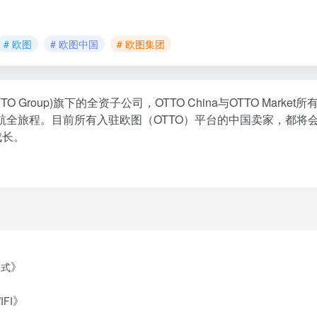
# 欧图
# 欧图中国
# 欧图集团
TTO Group)旗下的全资子公司，OTTO China与OTTO Ma
航全旅程。目前所有入驻欧图（OTTO）平台的中国卖家，都将
成长。
》
格式
》
FI