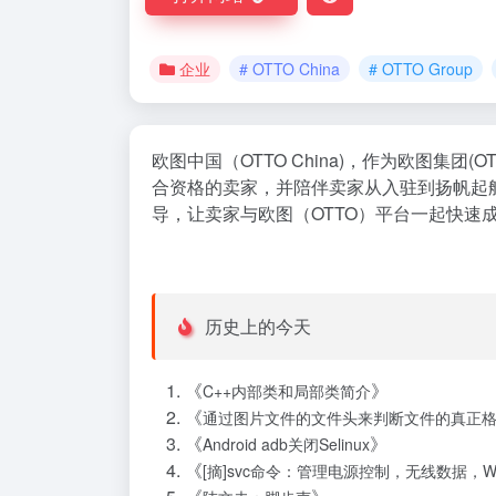
企业
# OTTO China
# OTTO Group
欧图中国（OTTO China)，作为欧图集团(O
合资格的卖家，并陪伴卖家从入驻到扬帆起
导，让卖家与欧图（OTTO）平台一起快速
历史上的今天
《
》
C++内部类和局部类简介
《
通过图片文件的文件头来判断文件的真正
《
》
Android adb关闭Selinux
《
[摘]svc命令：管理电源控制，无线数据，WI