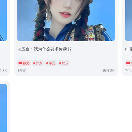
龙应台：我为什么要求你读书
gi
散文
# 作家
# 学历
# 快乐
4.8K
1年前
4.2K
7个