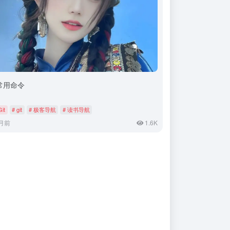
t常用命令
Git
# git
# 极客导航
# 读书导航
月前
1.6K