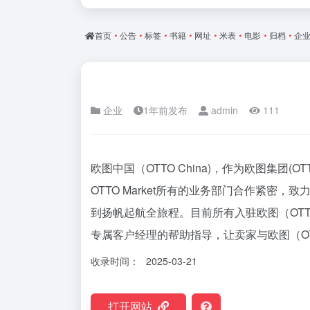
首页
•
公告
•
标签
•
书籍
•
网址
•
米表
•
电影
•
归档
•
企
企业
1年前发布
admin
111
欧图中国（OTTO China)，作为欧图集团(OTT
OTTO Market所有的业务部门合作紧密
到扬帆起航全旅程。目前所有入驻欧图（OT
专属客户经理的帮助指导，让卖家与欧图（OTT
收录时间：
2025-03-21
打开网站