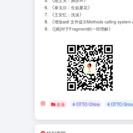
《
》
陆文夫：脚步声
《
》
泰戈尔：生如夏花
《
》
王安忆：洗澡
《
增加aidl 文件提示Methods calling system AP
《
》
[摘]对于Fragment的一些理解
企业
# OTTO China
# OTTO Grou