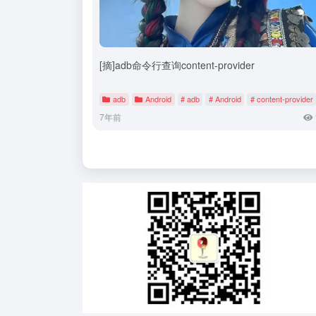
[摘]adb命令行查询content-provider
adb
Android
# adb
# Android
# content-provider
7年前