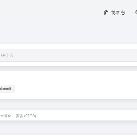
博客志
biumall
米德奇 ：黄昏 (07/03)