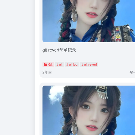
git revert简单记录
Git
# git
# git log
# git revert
2年前